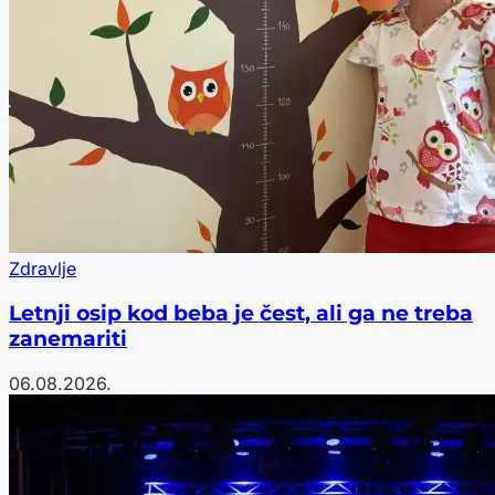
Zdravlje
Letnji osip kod beba je čest, ali ga ne treba
zanemariti
06.08.2026.