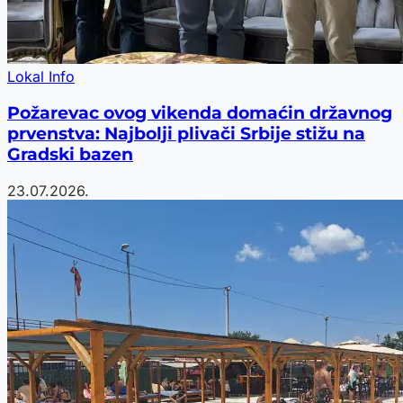
Lokal Info
Požarevac ovog vikenda domaćin državnog
prvenstva: Najbolji plivači Srbije stižu na
Gradski bazen
23.07.2026.