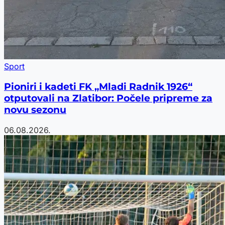
Sport
Pioniri i kadeti FK „Mladi Radnik 1926“
otputovali na Zlatibor: Počele pripreme za
novu sezonu
06.08.2026.