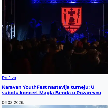
Društvo
Karavan YouthFest nastavlja turneju: U
subotu koncert Magla Benda u Požarevcu
06.08.2026.