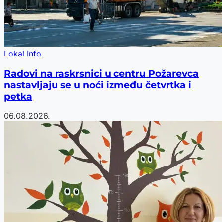
Lokal Info
Radovi na raskrsnici u centru Požarevca
nastavljaju se u noći između četvrtka i
petka
06.08.2026.