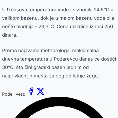
U 9 časova temperatura vode je iznosila 24,5°C u
velikom bazenu, dok je u malom bazenu voda bila
nešto hladnija – 23,3°C. Cena ulaznice iznosi 250
dinara.
Prema najavama meteorologa, maksimalna
dnevna temperatura u Požarevcu danas će dostići
30°C, što čini gradski bazen jednim od
najprivlačnijih mesta za beg od letnje žege.
Podeli vest: