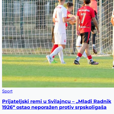
Sport
Prijateljski remi u Svilajncu – „Mladi Radnik
1926“ ostao neporažen protiv srpskoligaša