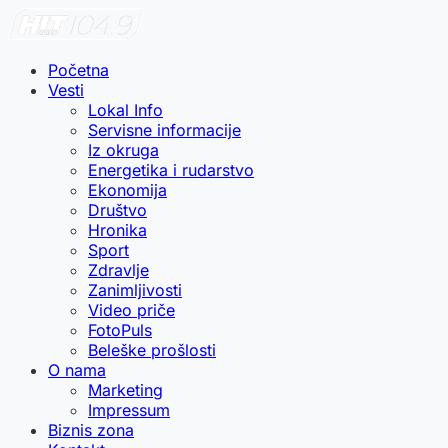
Početna
Vesti
Lokal Info
Servisne informacije
Iz okruga
Energetika i rudarstvo
Ekonomija
Društvo
Hronika
Sport
Zdravlje
Zanimljivosti
Video priče
FotoPuls
Beleške prošlosti
O nama
Marketing
Impressum
Biznis zona