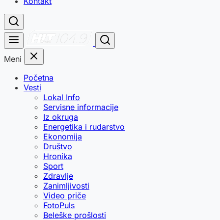
Kontakt
Meni
Početna
Vesti
Lokal Info
Servisne informacije
Iz okruga
Energetika i rudarstvo
Ekonomija
Društvo
Hronika
Sport
Zdravlje
Zanimljivosti
Video priče
FotoPuls
Beleške prošlosti