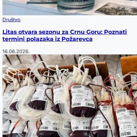
Društvo
Litas otvara sezonu za Crnu Goru: Poznati
termini polazaka iz Požarevca
16.06.2026.