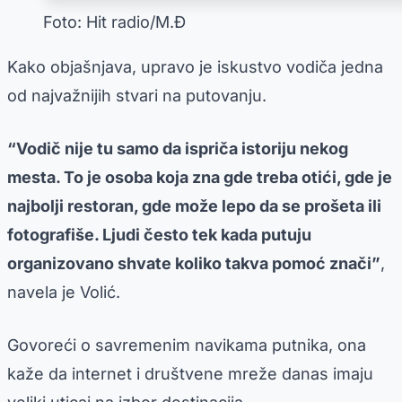
Foto: Hit radio/M.Đ
Kako objašnjava, upravo je iskustvo vodiča jedna
od najvažnijih stvari na putovanju.
“Vodič nije tu samo da ispriča istoriju nekog
mesta. To je osoba koja zna gde treba otići, gde je
najbolji restoran, gde može lepo da se prošeta ili
fotografiše. Ljudi često tek kada putuju
organizovano shvate koliko takva pomoć znači”
,
navela je Volić.
Govoreći o savremenim navikama putnika, ona
kaže da internet i društvene mreže danas imaju