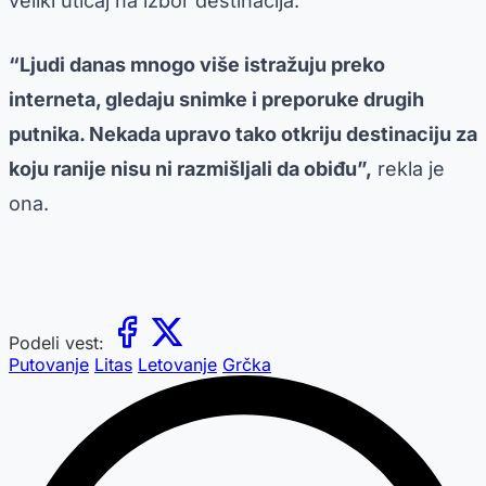
veliki uticaj na izbor destinacija.
“Ljudi danas mnogo više istražuju preko
interneta, gledaju snimke i preporuke drugih
putnika. Nekada upravo tako otkriju destinaciju za
koju ranije nisu ni razmišljali da obiđu”,
rekla je
ona.
Podeli vest:
Putovanje
Litas
Letovanje
Grčka