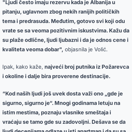
"Ljudi često imaju rezervu kada je Albanija u
pitanju, uglavnom zbog nekih ranijih političkih
tema i predrasuda. Međutim, gotovo svi koji odu
vrate se sa veoma pozitivnim iskustvima. Kažu da
su plaže odlične, ljudi ljubazni i da je odnos cene i
kvaliteta veoma dobar",
objasnila je Volić.
Ipak, kako kaže,
najveći broj putnika iz Požarevca
i okoline i dalje bira proverene destinacije.
“Kod naših ljudi još uvek dosta važi ono „gde je
sigurno, sigurno je“. Mnogi godinama letuju na
istim mestima, poznaju vlasnike smeštaja i
vraćaju se tamo gde su zadovoljni. Dešava se da
ljudi decenijama odlaze u isti apartman i da su sa