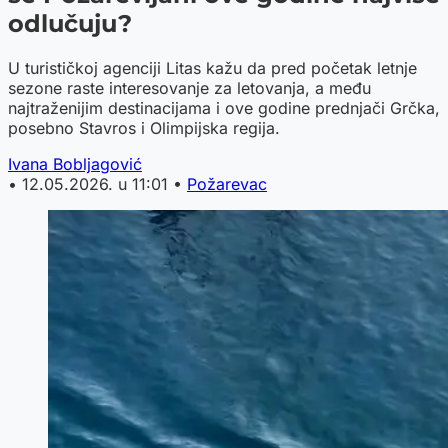
odlučuju?
U turističkoj agenciji Litas kažu da pred početak letnje
sezone raste interesovanje za letovanja, a među
najtraženijim destinacijama i ove godine prednjači Grčka,
posebno Stavros i Olimpijska regija.
Ivana Bobljagović
•
12.05.2026. u 11:01
•
Požarevac