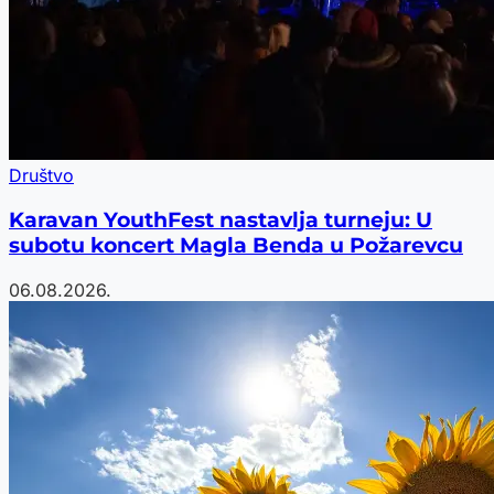
Društvo
Karavan YouthFest nastavlja turneju: U
subotu koncert Magla Benda u Požarevcu
06.08.2026.