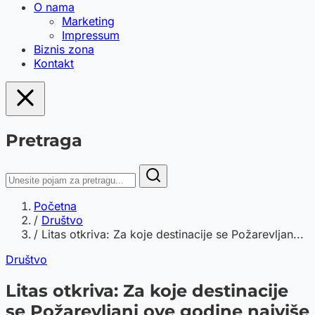
O nama
Marketing
Impressum
Biznis zona
Kontakt
Pretraga
Početna
/
Društvo
/
Litas otkriva: Za koje destinacije se Požarevljan...
Društvo
Litas otkriva: Za koje destinacije
se Požarevljani ove godine najviše