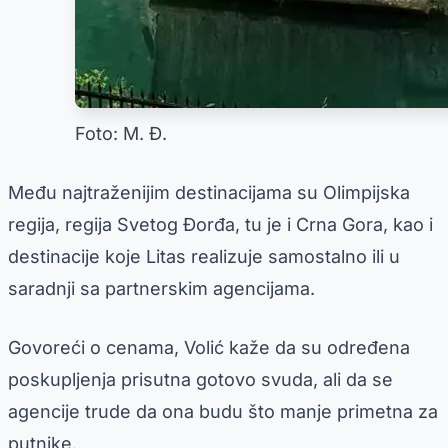
Foto: M. Đ.
Među najtraženijim destinacijama su Olimpijska
regija, regija Svetog Đorđa, tu je i Crna Gora, kao i
destinacije koje Litas realizuje samostalno ili u
saradnji sa partnerskim agencijama.
Govoreći o cenama, Volić kaže da su određena
poskupljenja prisutna gotovo svuda, ali da se
agencije trude da ona budu što manje primetna za
putnike.