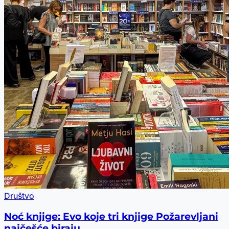
Društvo
Noć knjige: Evo koje tri knjige Požarevljani
najčešće biraju