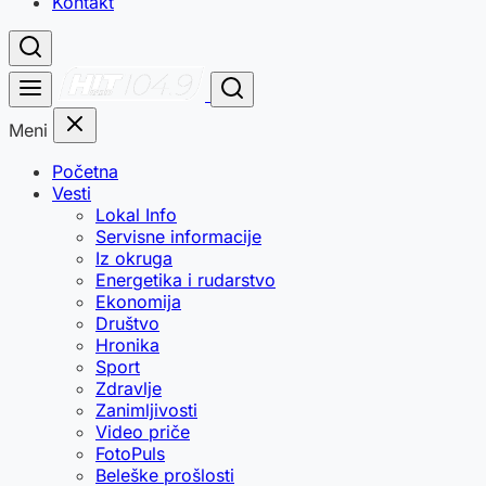
Kontakt
Meni
Početna
Vesti
Lokal Info
Servisne informacije
Iz okruga
Energetika i rudarstvo
Ekonomija
Društvo
Hronika
Sport
Zdravlje
Zanimljivosti
Video priče
FotoPuls
Beleške prošlosti