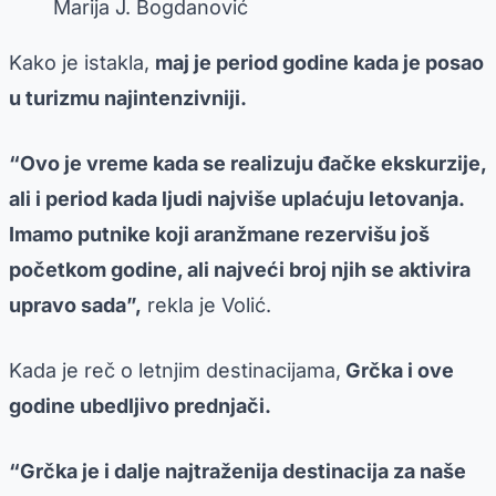
Marija J. Bogdanović
Kako je istakla,
maj je period godine kada je posao
u turizmu najintenzivniji.
“Ovo je vreme kada se realizuju đačke ekskurzije,
ali i period kada ljudi najviše uplaćuju letovanja.
Imamo putnike koji aranžmane rezervišu još
početkom godine, ali najveći broj njih se aktivira
upravo sada”,
rekla je Volić.
Kada je reč o letnjim destinacijama,
Grčka i ove
godine ubedljivo prednjači.
“Grčka je i dalje najtraženija destinacija za naše