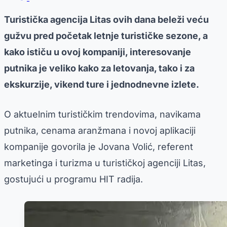
Turistička agencija Litas ovih dana beleži veću
gužvu pred početak letnje turističke sezone, a
kako ističu u ovoj kompaniji, interesovanje
putnika je veliko kako za letovanja, tako i za
ekskurzije, vikend ture i jednodnevne izlete.
O aktuelnim turističkim trendovima, navikama
putnika, cenama aranžmana i novoj aplikaciji
kompanije govorila je Jovana Volić, referent
marketinga i turizma u turističkoj agenciji Litas,
gostujući u programu HIT radija.