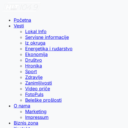
Početna
Vesti
Lokal Info
Servisne informacije
Iz okruga
Energetika i rudarstvo
Ekonomija
Društvo
Hronika
Sport
Zdravlje
Zanimljivosti
Video priče
FotoPuls
Beleške prošlosti
O nama
Marketing
Impressum
Biznis zona