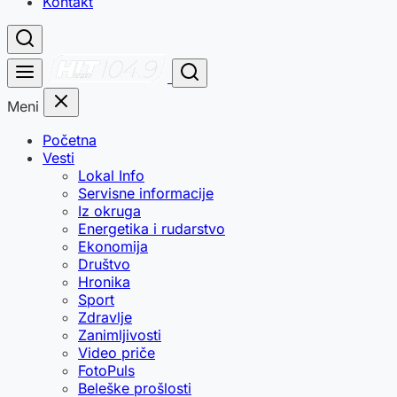
Kontakt
Meni
Početna
Vesti
Lokal Info
Servisne informacije
Iz okruga
Energetika i rudarstvo
Ekonomija
Društvo
Hronika
Sport
Zdravlje
Zanimljivosti
Video priče
FotoPuls
Beleške prošlosti