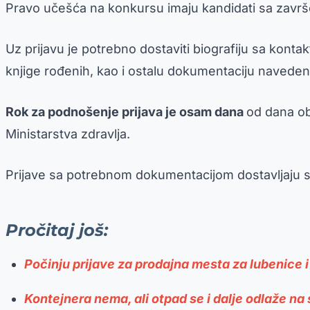
Pravo učešća na konkursu imaju kandidati sa završ
Uz prijavu je potrebno dostaviti biografiju sa kon
knjige rođenih, kao i ostalu dokumentaciju navede
Rok za podnošenje prijava je osam dana
od dana obj
Ministarstva zdravlja.
Prijave sa potrebnom dokumentacijom dostavljaju 
Pročitaj još:
Počinju prijave za prodajna mesta za lubenice i
Kontejnera nema, ali otpad se i dalje odlaže n