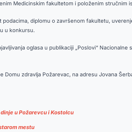
enim Medicinskim fakultetom i položenim stručnim i
takt podacima, diplomu o završenom fakultetu, uveren
nu u konkursu.
avljivanja oglasa u publikaciji „Poslovi“ Nacionalne s
se Domu zdravlja Požarevac, na adresu Jovana Šerba
 dinje u Požarevcu i Kostolcu
a starom mestu