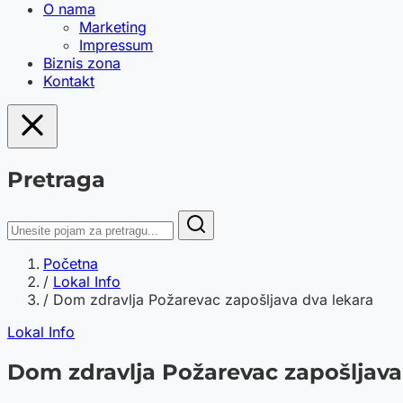
O nama
Marketing
Impressum
Biznis zona
Kontakt
Pretraga
Početna
/
Lokal Info
/
Dom zdravlja Požarevac zapošljava dva lekara
Lokal Info
Dom zdravlja Požarevac zapošljava