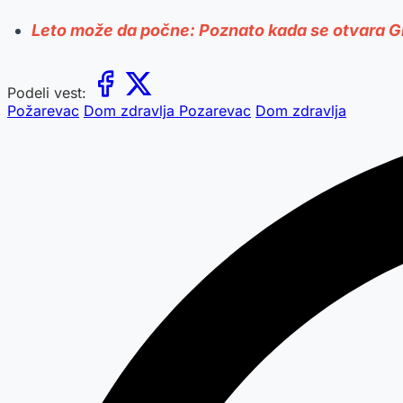
Leto može da počne: Poznato kada se otvara G
Podeli vest:
Požarevac
Dom zdravlja Pozarevac
Dom zdravlja