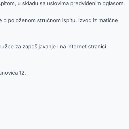
spitom, u skladu sa uslovima predviđenim oglasom.
je o položenom stručnom ispitu, izvod iz matične
lužbe za zapošljavanje i na internet stranici
novića 12.