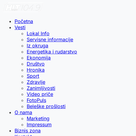
Početna
Vesti
Lokal Info
Servisne informacije
Iz okruga
Energetika i rudarstvo
Ekonomija
Društvo
Hronika
Sport
Zdravlje
Zanimljivosti
Video priče
FotoPuls
Beleške prošlosti
O nama
Marketing
Impressum
Biznis zona