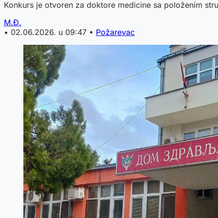
Konkurs je otvoren za doktore medicine sa položenim stru
M.Đ.
•
02.06.2026. u 09:47
•
Požarevac