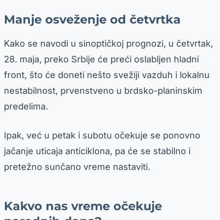
Manje osveženje od četvrtka
Kako se navodi u sinoptičkoj prognozi, u četvrtak,
28. maja, preko Srbije će preći oslabljen hladni
front, što će doneti nešto svežiji vazduh i lokalnu
nestabilnost, prvenstveno u brdsko-planinskim
predelima.
Ipak, već u petak i subotu očekuje se ponovno
jačanje uticaja anticiklona, pa će se stabilno i
pretežno sunčano vreme nastaviti.
Kakvo nas vreme očekuje