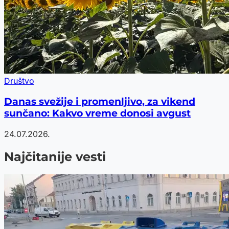
Društvo
Danas svežije i promenljivo, za vikend
sunčano: Kakvo vreme donosi avgust
24.07.2026.
Najčitanije vesti