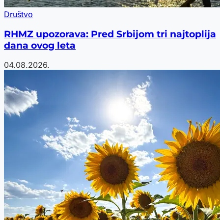
Društvo
RHMZ upozorava: Pred Srbijom tri najtoplija
dana ovog leta
04.08.2026.