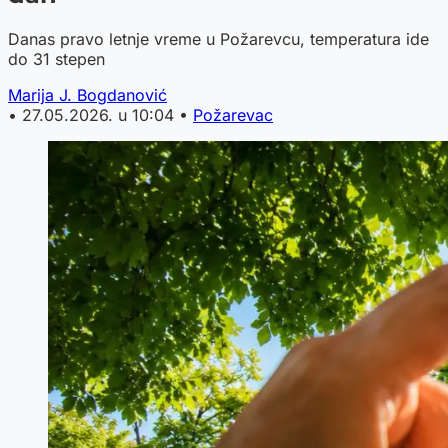
Danas pravo letnje vreme u Požarevcu, temperatura ide
do 31 stepen
Marija J. Bogdanović
•
27.05.2026. u 10:04
•
Požarevac