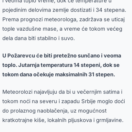
i veoma toplo vreme, dok će temperature u
pojedinim delovima zemlje dostizati i 34 stepena.
Prema prognozi meteorologa, zadržava se uticaj
tople vazdušne mase, a vreme će tokom većeg
dela dana biti stabilno i suvo.
U Požarevcu će biti pretežno sunčano i veoma
toplo. Jutarnja temperatura 14 stepeni, dok se
tokom dana očekuje maksimalnih 31 stepen.
Meteorolozi najavljuju da bi u večernjim satima i
tokom noći na severu i zapadu Srbije moglo doći
do prolaznog naoblačenja, uz mogućnost
kratkotrajne kiše, lokalnih pljuskova i grmljavine.