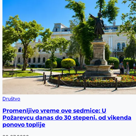
Društvo
Promenljivo vreme ove sedmice: U
Požarevcu danas do 30 stepeni, od vikenda
ponovo toplije