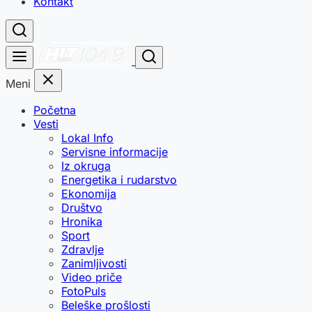
Kontakt
Meni
Početna
Vesti
Lokal Info
Servisne informacije
Iz okruga
Energetika i rudarstvo
Ekonomija
Društvo
Hronika
Sport
Zdravlje
Zanimljivosti
Video priče
FotoPuls
Beleške prošlosti