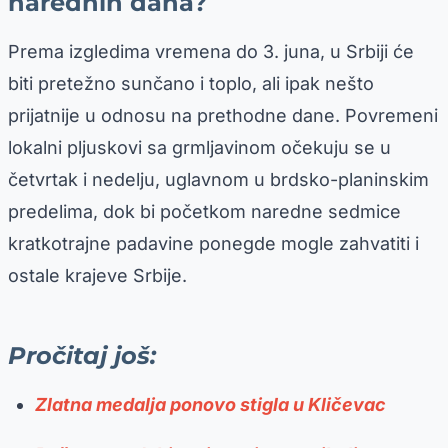
narednih dana?
Prema izgledima vremena do 3. juna, u Srbiji će
biti pretežno sunčano i toplo, ali ipak nešto
prijatnije u odnosu na prethodne dane. Povremeni
lokalni pljuskovi sa grmljavinom očekuju se u
četvrtak i nedelju, uglavnom u brdsko-planinskim
predelima, dok bi početkom naredne sedmice
kratkotrajne padavine ponegde mogle zahvatiti i
ostale krajeve Srbije.
Pročitaj još:
Zlatna medalja ponovo stigla u Kličevac