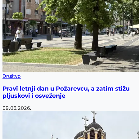
Društvo
Pravi letnji dan u Požarevcu, a zatim stižu
pljuskovi i osveženje
09.06.2026.