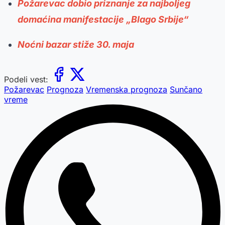
Požarevac dobio priznanje za najboljeg
domaćina manifestacije „Blago Srbije“
Noćni bazar stiže 30. maja
Podeli vest:
Požarevac
Prognoza
Vremenska prognoza
Sunčano
vreme