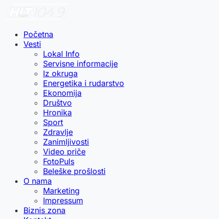
Početna
Vesti
Lokal Info
Servisne informacije
Iz okruga
Energetika i rudarstvo
Ekonomija
Društvo
Hronika
Sport
Zdravlje
Zanimljivosti
Video priče
FotoPuls
Beleške prošlosti
O nama
Marketing
Impressum
Biznis zona