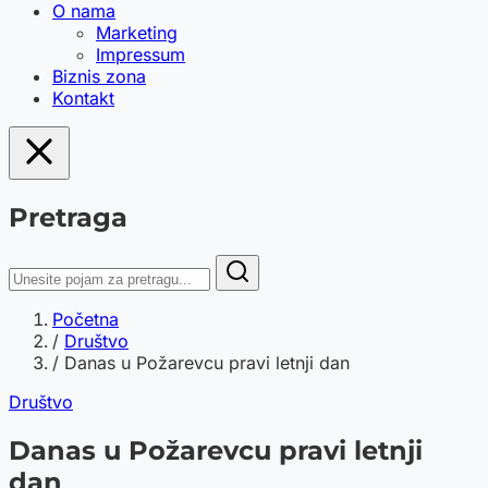
O nama
Marketing
Impressum
Biznis zona
Kontakt
Pretraga
Početna
/
Društvo
/
Danas u Požarevcu pravi letnji dan
Društvo
Danas u Požarevcu pravi letnji
dan