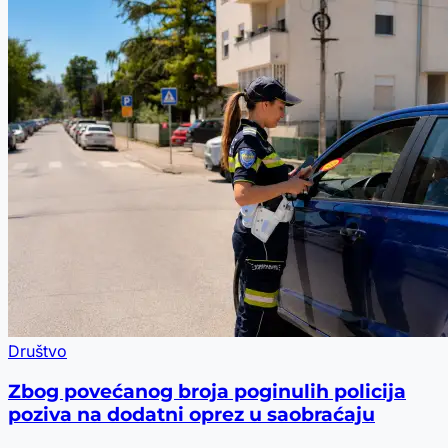
Društvo
Zbog povećanog broja poginulih policija
poziva na dodatni oprez u saobraćaju