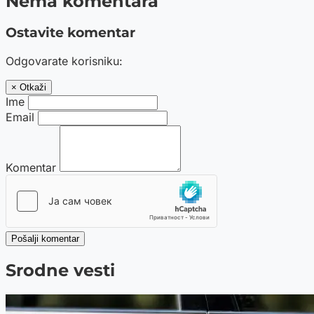
Nema komentara
Ostavite komentar
Odgovarate korisniku:
× Otkaži
Ime
Email
Komentar
Pošalji komentar
Srodne vesti