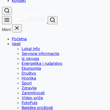
Kontakt
Meni
Početna
Vesti
Lokal Info
Servisne informacije
Iz okruga
Energetika i rudarstvo
Ekonomija
Društvo
Hronika
Sport
Zdravlje
Zanimljivosti
Video priče
FotoPuls
Beleške prošlosti