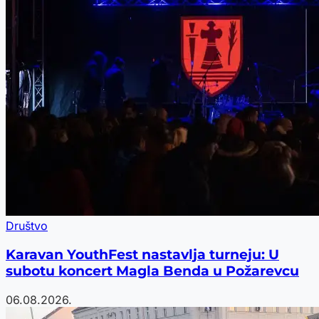
Društvo
Karavan YouthFest nastavlja turneju: U
subotu koncert Magla Benda u Požarevcu
06.08.2026.