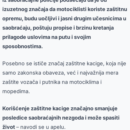
izuzetnog značaja da motociklisti koriste zaštitnu
opremu, budu uočljivi i jasni drugim učesnicima u
saobraćaju, poštuju propise i brzinu kretanja
prilagode uslovima na putu i svojim
sposobnostima.
Posebno se ističe značaj zaštitne kacige, koja nije
samo zakonska obaveza, već i najvažnija mera
zaštite vozača i putnika na motociklima i
mopedima.
Korišćenje zaštitne kacige značajno smanjuje
posledice saobraćajnih nezgoda i može spasiti
život
– navodi se u apelu.