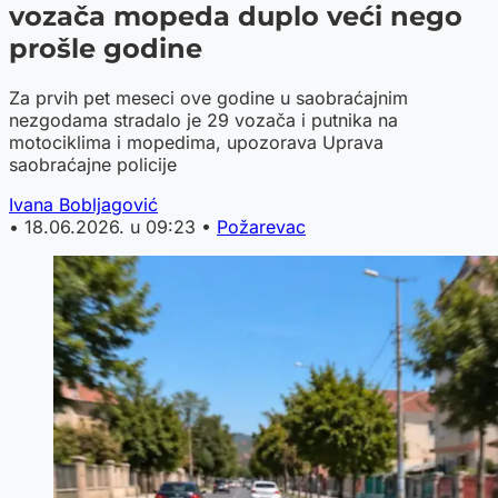
vozača mopeda duplo veći nego
prošle godine
Za prvih pet meseci ove godine u saobraćajnim
nezgodama stradalo je 29 vozača i putnika na
motociklima i mopedima, upozorava Uprava
saobraćajne policije
Ivana Bobljagović
•
18.06.2026. u 09:23
•
Požarevac