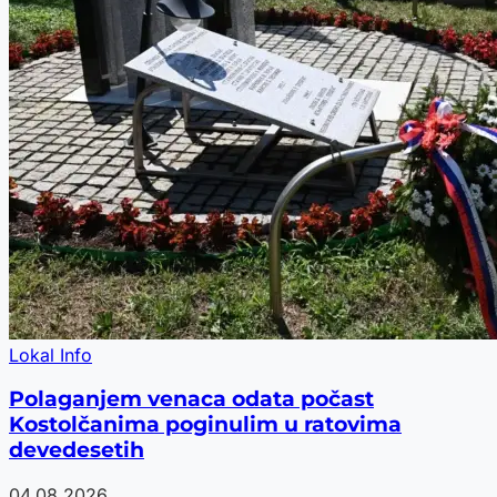
Lokal Info
Polaganjem venaca odata počast
Kostolčanima poginulim u ratovima
devedesetih
04.08.2026.