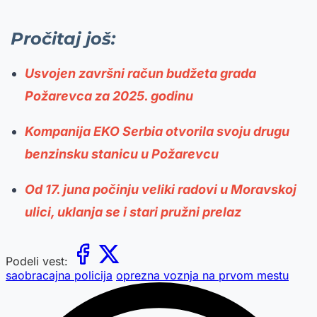
Pročitaj još:
Usvojen završni račun budžeta grada
Požarevca za 2025. godinu
Kompanija EKO Serbia otvorila svoju drugu
benzinsku stanicu u Požarevcu
Od 17. juna počinju veliki radovi u Moravskoj
ulici, uklanja se i stari pružni prelaz
Podeli vest:
saobracajna policija
oprezna voznja na prvom mestu