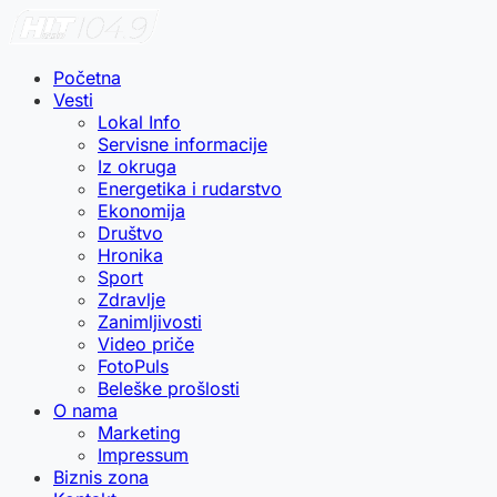
Početna
Vesti
Lokal Info
Servisne informacije
Iz okruga
Energetika i rudarstvo
Ekonomija
Društvo
Hronika
Sport
Zdravlje
Zanimljivosti
Video priče
FotoPuls
Beleške prošlosti
O nama
Marketing
Impressum
Biznis zona