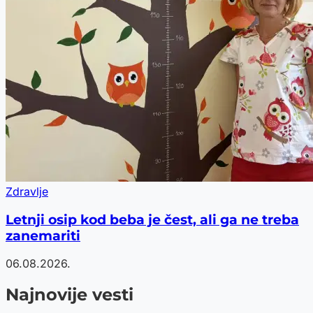
Zdravlje
Letnji osip kod beba je čest, ali ga ne treba
zanemariti
06.08.2026.
Najnovije vesti