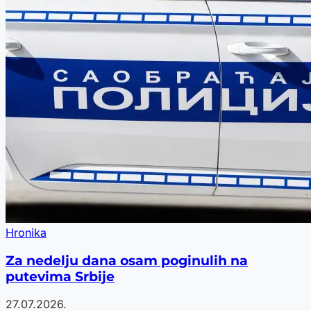
Hronika
Za nedelju dana osam poginulih na
putevima Srbije
27.07.2026.