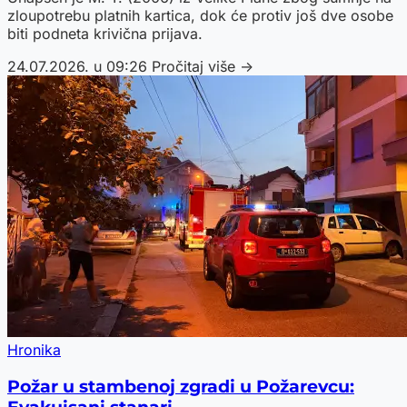
zloupotrebu platnih kartica, dok će protiv još dve osobe
biti podneta krivična prijava.
24.07.2026. u 09:26
Pročitaj više →
Hronika
Požar u stambenoj zgradi u Požarevcu: