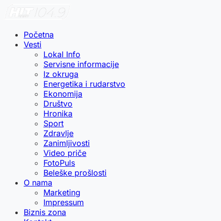
Početna
Vesti
Lokal Info
Servisne informacije
Iz okruga
Energetika i rudarstvo
Ekonomija
Društvo
Hronika
Sport
Zdravlje
Zanimljivosti
Video priče
FotoPuls
Beleške prošlosti
O nama
Marketing
Impressum
Biznis zona