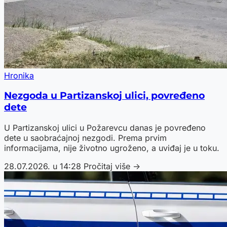
Hronika
Nezgoda u Partizanskoj ulici, povređeno
dete
U Partizanskoj ulici u Požarevcu danas je povređeno
dete u saobraćajnoj nezgodi. Prema prvim
informacijama, nije životno ugroženo, a uviđaj je u toku.
28.07.2026. u 14:28
Pročitaj više →