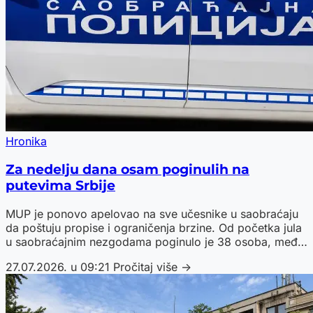
Hronika
Za nedelju dana osam poginulih na
putevima Srbije
MUP je ponovo apelovao na sve učesnike u saobraćaju
da poštuju propise i ograničenja brzine. Od početka jula
u saobraćajnim nezgodama poginulo je 38 osoba, među
kojima je čak 11 mlađih od 30 godina.
27.07.2026. u 09:21
Pročitaj više →