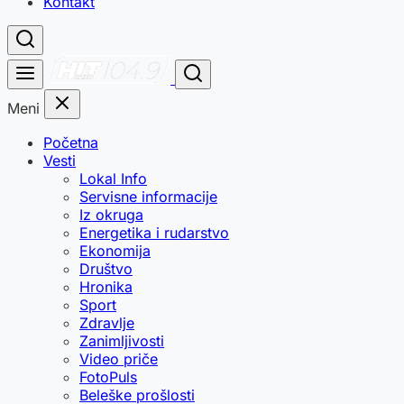
Kontakt
Meni
Početna
Vesti
Lokal Info
Servisne informacije
Iz okruga
Energetika i rudarstvo
Ekonomija
Društvo
Hronika
Sport
Zdravlje
Zanimljivosti
Video priče
FotoPuls
Beleške prošlosti