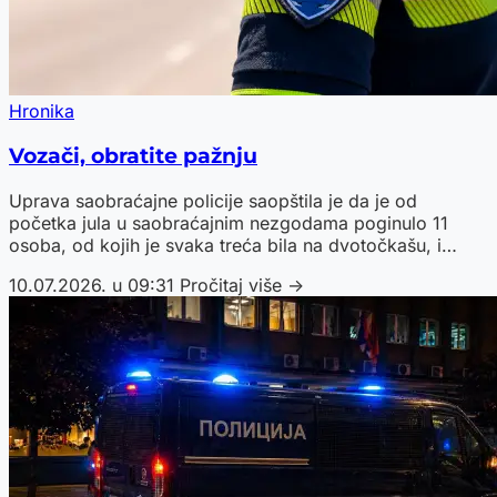
Hronika
Vozači, obratite pažnju
Uprava saobraćajne policije saopštila je da je od
početka jula u saobraćajnim nezgodama poginulo 11
osoba, od kojih je svaka treća bila na dvotočkašu, i
apelovala na sve učesnike u saobraćaju da budu
10.07.2026. u 09:31
Pročitaj više →
dodatno oprezni.