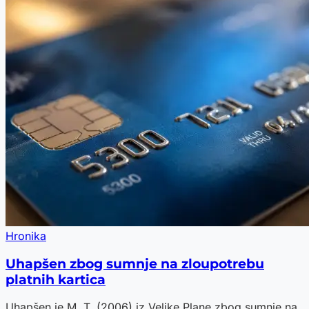
Hronika
Uhapšen zbog sumnje na zloupotrebu
platnih kartica
Uhapšen je M. T. (2006) iz Velike Plane zbog sumnje na