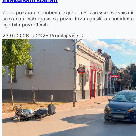
Evakuisani stanari
Zbog požara u stambenoj zgradi u Požarevcu evakuisani
su stanari. Vatrogasci su požar brzo ugasili, a u incidentu
nije bilo povređenih.
23.07.2026. u 21:25
Pročitaj više →