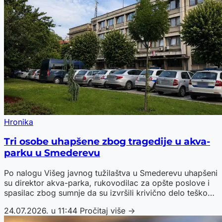
Hronika
Tri osobe uhapšene zbog tragedije u akva-
parku u Smederevu
Po nalogu Višeg javnog tužilaštva u Smederevu uhapšeni
su direktor akva-parka, rukovodilac za opšte poslove i
spasilac zbog sumnje da su izvršili krivično delo teško
delo protiv opšte sigurnosti, nakon utapanja
24.07.2026. u 11:44
Pročitaj više →
četvorogodišnjeg dečaka.