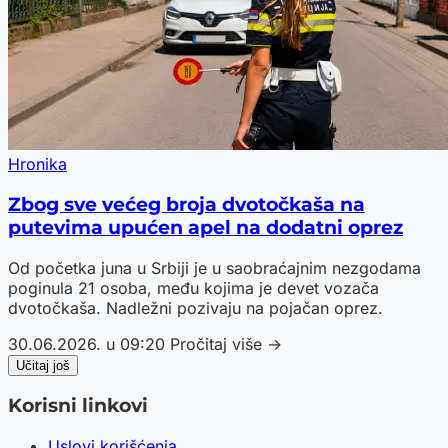
Hronika
Zbog sve većeg broja dvotočkaša na
putevima upućen apel na dodatni oprez
Od početka juna u Srbiji je u saobraćajnim nezgodama
poginula 21 osoba, među kojima je devet vozača
dvotočkaša. Nadležni pozivaju na pojačan oprez.
30.06.2026. u 09:20
Pročitaj više →
Učitaj još
Korisni linkovi
Uslovi korišćenja