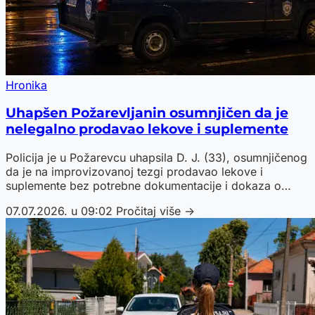
Hronika
Uhapšen Požarevljanin osumnjičen da je
nelegalno prodavao lekove i suplemente
Policija je u Požarevcu uhapsila D. J. (33), osumnjičenog
da je na improvizovanoj tezgi prodavao lekove i
suplemente bez potrebne dokumentacije i dokaza o
poreklu.
07.07.2026. u 09:02
Pročitaj više →