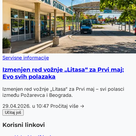
Servisne informacije
Izmenjen red vožnje „Litasa“ za Prvi maj:
Evo svih polazaka
Izmenjen red vožnje „Litasa“ za Prvi maj – svi polasci
između Požarevca i Beograda.
29.04.2026. u 10:47
Pročitaj više →
Učitaj još
Korisni linkovi