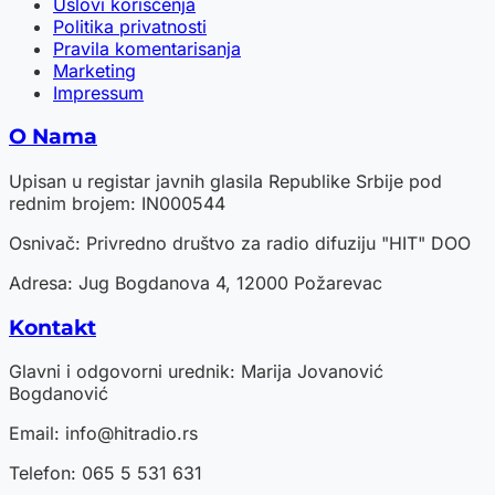
Uslovi korišćenja
Politika privatnosti
Pravila komentarisanja
Marketing
Impressum
O Nama
Upisan u registar javnih glasila Republike Srbije pod
rednim brojem: IN000544
Osnivač: Privredno društvo za radio difuziju "HIT" DOO
Adresa: Jug Bogdanova 4, 12000 Požarevac
Kontakt
Glavni i odgovorni urednik: Marija Jovanović
Bogdanović
Email:
info@hitradio.rs
Telefon: 065 5 531 631