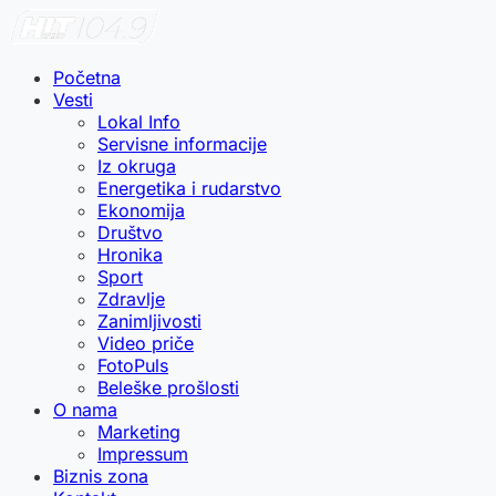
Početna
Vesti
Lokal Info
Servisne informacije
Iz okruga
Energetika i rudarstvo
Ekonomija
Društvo
Hronika
Sport
Zdravlje
Zanimljivosti
Video priče
FotoPuls
Beleške prošlosti
O nama
Marketing
Impressum
Biznis zona