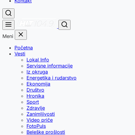
Kontakt
Meni
Početna
Vesti
Lokal Info
Servisne informacije
Iz okruga
Energetika i rudarstvo
Ekonomija
Društvo
Hronika
Sport
Zdravlje
Zanimljivosti
Video priče
FotoPuls
Beleške prošlosti