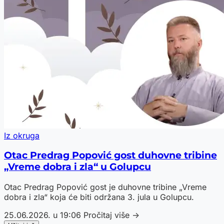
Iz okruga
Otac Predrag Popović gost duhovne tribine
„Vreme dobra i zla“ u Golupcu
Otac Predrag Popović gost je duhovne tribine „Vreme
dobra i zla“ koja će biti održana 3. jula u Golupcu.
25.06.2026. u 19:06
Pročitaj više →