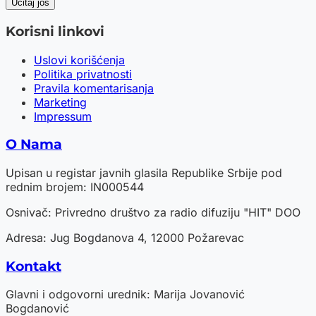
Učitaj još
Korisni linkovi
Uslovi korišćenja
Politika privatnosti
Pravila komentarisanja
Marketing
Impressum
O Nama
Upisan u registar javnih glasila Republike Srbije pod
rednim brojem: IN000544
Osnivač: Privredno društvo za radio difuziju "HIT" DOO
Adresa: Jug Bogdanova 4, 12000 Požarevac
Kontakt
Glavni i odgovorni urednik: Marija Jovanović
Bogdanović