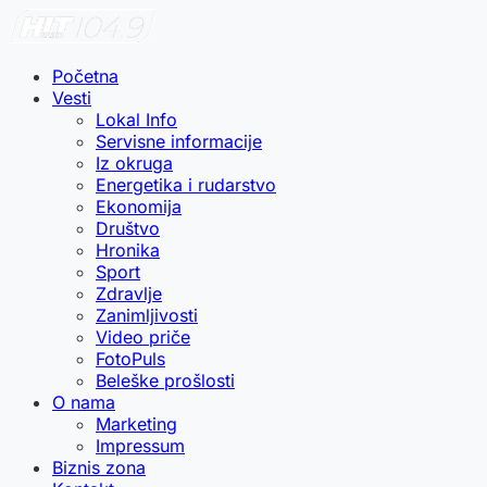
Početna
Vesti
Lokal Info
Servisne informacije
Iz okruga
Energetika i rudarstvo
Ekonomija
Društvo
Hronika
Sport
Zdravlje
Zanimljivosti
Video priče
FotoPuls
Beleške prošlosti
O nama
Marketing
Impressum
Biznis zona