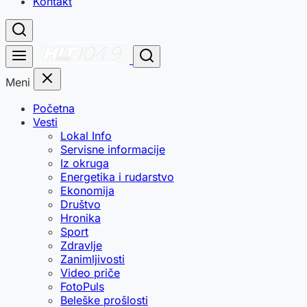
Kontakt
Meni
Početna
Vesti
Lokal Info
Servisne informacije
Iz okruga
Energetika i rudarstvo
Ekonomija
Društvo
Hronika
Sport
Zdravlje
Zanimljivosti
Video priče
FotoPuls
Beleške prošlosti