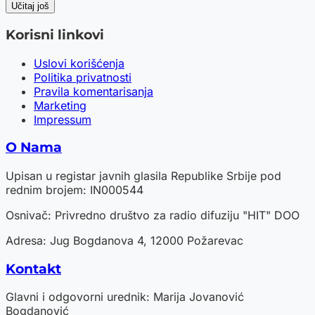
Učitaj još
Korisni linkovi
Uslovi korišćenja
Politika privatnosti
Pravila komentarisanja
Marketing
Impressum
O Nama
Upisan u registar javnih glasila Republike Srbije pod
rednim brojem: IN000544
Osnivač: Privredno društvo za radio difuziju "HIT" DOO
Adresa: Jug Bogdanova 4, 12000 Požarevac
Kontakt
Glavni i odgovorni urednik: Marija Jovanović
Bogdanović