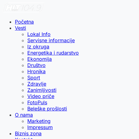
Početna
Vesti
Lokal Info
Servisne informacije
Iz okruga
Energetika i rudarstvo
Ekonomija
Društvo
Hronika
Sport
Zdravlje
Zanimljivosti
Video priče
FotoPuls
Beleške prošlosti
O nama
Marketing
Impressum
Biznis zona