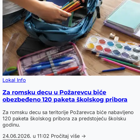
Lokal Info
Za romsku decu u Požarevcu biće
obezbeđeno 120 paketa školskog pribora
Za romsku decu sa teritorije Požarevca biće nabavljeno
120 paketa školskog pribora za predstojeću školsku
godinu.
24.06.2026. u 11:02
Pročitaj više →