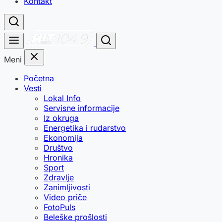
Kontakt
Meni
Početna
Vesti
Lokal Info
Servisne informacije
Iz okruga
Energetika i rudarstvo
Ekonomija
Društvo
Hronika
Sport
Zdravlje
Zanimljivosti
Video priče
FotoPuls
Beleške prošlosti