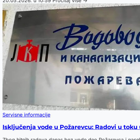
20.05.2026. u 10:59
Pročitaj više →
Servisne informacije
Isključenja vode u Požarevcu: Radovi u toku 
Zbog hitnih radova danas bez vode deo Požarevca i nase