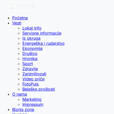
Početna
Vesti
Lokal Info
Servisne informacije
Iz okruga
Energetika i rudarstvo
Ekonomija
Društvo
Hronika
Sport
Zdravlje
Zanimljivosti
Video priče
FotoPuls
Beleške prošlosti
O nama
Marketing
Impressum
Biznis zona