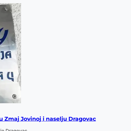
u Zmaj Jovinoj i naselju Dragovac
lje Dragovac.