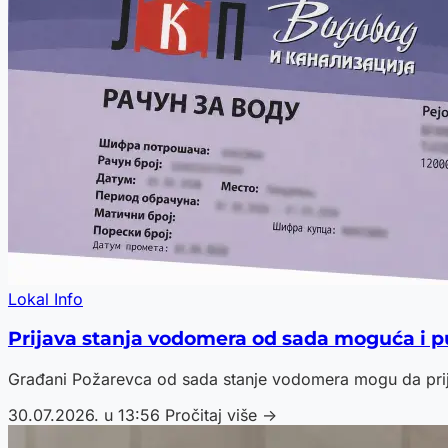
Lokal Info
Prijava stanja vodomera od sada moguća i 
Građani Požarevca od sada stanje vodomera mogu da prija
30.07.2026. u 13:56
Pročitaj više →