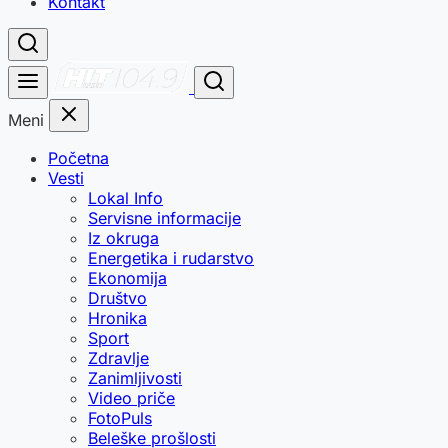
Kontakt
Meni
Početna
Vesti
Lokal Info
Servisne informacije
Iz okruga
Energetika i rudarstvo
Ekonomija
Društvo
Hronika
Sport
Zdravlje
Zanimljivosti
Video priče
FotoPuls
Beleške prošlosti