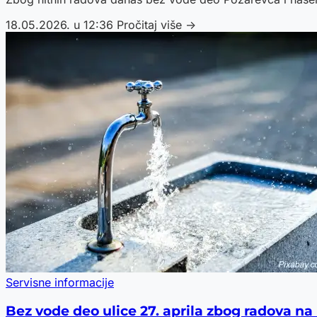
18.05.2026. u 12:36
Pročitaj više →
Servisne informacije
Bez vode deo ulice 27. aprila zbog radova na