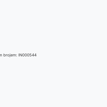
nim brojem: IN000544