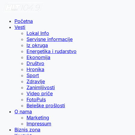
Početna
Vesti
Lokal Info
Servisne informacije
Iz okruga
Energetika i rudarstvo
Ekonomija
Društvo
Hronika
Sport
Zdravlje
Zanimljivosti
Video priče
FotoPuls
Beleške prošlosti
O nama
Marketing
Impressum
Biznis zona