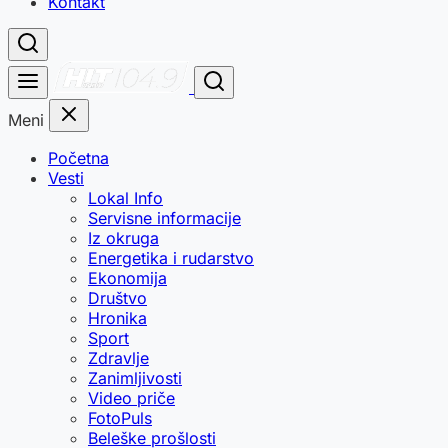
Kontakt
Meni
Početna
Vesti
Lokal Info
Servisne informacije
Iz okruga
Energetika i rudarstvo
Ekonomija
Društvo
Hronika
Sport
Zdravlje
Zanimljivosti
Video priče
FotoPuls
Beleške prošlosti