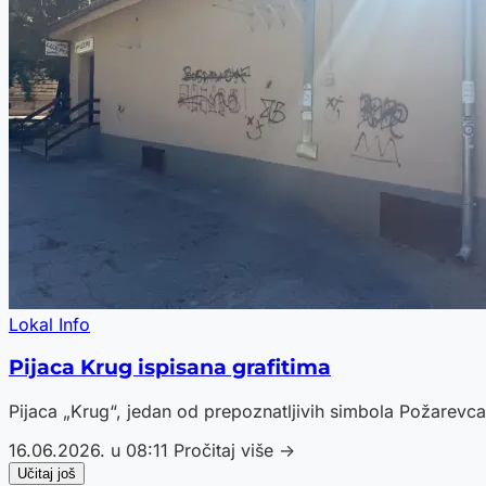
Lokal Info
Pijaca Krug ispisana grafitima
Pijaca „Krug“, jedan od prepoznatljivih simbola Požarevca
16.06.2026. u 08:11
Pročitaj više →
Učitaj još