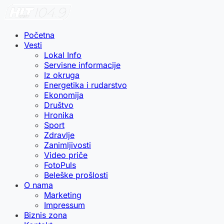
Početna
Vesti
Lokal Info
Servisne informacije
Iz okruga
Energetika i rudarstvo
Ekonomija
Društvo
Hronika
Sport
Zdravlje
Zanimljivosti
Video priče
FotoPuls
Beleške prošlosti
O nama
Marketing
Impressum
Biznis zona