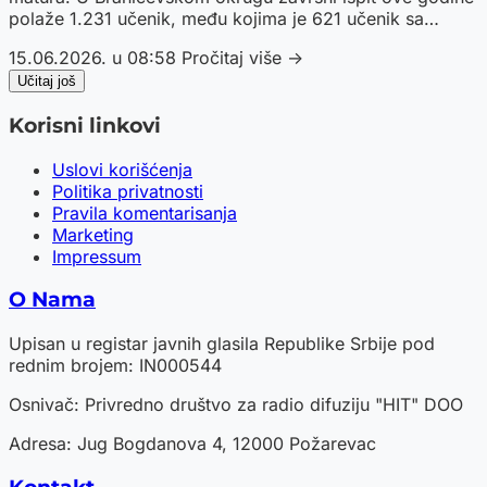
polaže 1.231 učenik, među kojima je 621 učenik sa
teritorije Grada Požarevca.
15.06.2026. u 08:58
Pročitaj više →
Učitaj još
Korisni linkovi
Uslovi korišćenja
Politika privatnosti
Pravila komentarisanja
Marketing
Impressum
O Nama
Upisan u registar javnih glasila Republike Srbije pod
rednim brojem: IN000544
Osnivač: Privredno društvo za radio difuziju "HIT" DOO
Adresa: Jug Bogdanova 4, 12000 Požarevac