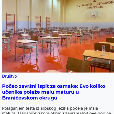
Društvo
Počeo završni ispit za osmake: Evo koliko
učenika polaže malu maturu u
Braničevskom okrugu
Polaganjem testa iz srpskog jezika počela je mala
matura. U Braničevskom okrugu završni ispit ove godine