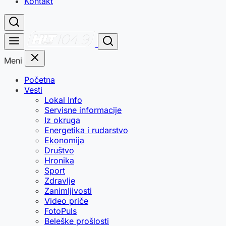
Kontakt
Meni
Početna
Vesti
Lokal Info
Servisne informacije
Iz okruga
Energetika i rudarstvo
Ekonomija
Društvo
Hronika
Sport
Zdravlje
Zanimljivosti
Video priče
FotoPuls
Beleške prošlosti