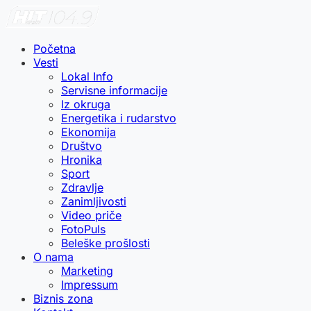
Početna
Vesti
Lokal Info
Servisne informacije
Iz okruga
Energetika i rudarstvo
Ekonomija
Društvo
Hronika
Sport
Zdravlje
Zanimljivosti
Video priče
FotoPuls
Beleške prošlosti
O nama
Marketing
Impressum
Biznis zona