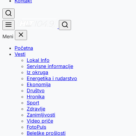
Kontakt
Meni
Početna
Vesti
Lokal Info
Servisne informacije
Iz okruga
Energetika i rudarstvo
Ekonomija
Društvo
Hronika
Sport
Zdravlje
Zanimljivosti
Video priče
FotoPuls
Beleške prošlosti