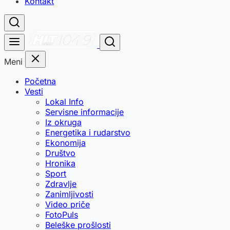
Kontakt
Meni
Početna
Vesti
Lokal Info
Servisne informacije
Iz okruga
Energetika i rudarstvo
Ekonomija
Društvo
Hronika
Sport
Zdravlje
Zanimljivosti
Video priče
FotoPuls
Beleške prošlosti