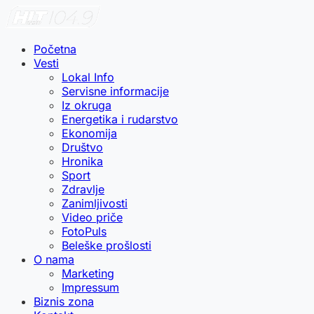
Početna
Vesti
Lokal Info
Servisne informacije
Iz okruga
Energetika i rudarstvo
Ekonomija
Društvo
Hronika
Sport
Zdravlje
Zanimljivosti
Video priče
FotoPuls
Beleške prošlosti
O nama
Marketing
Impressum
Biznis zona