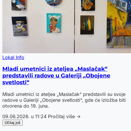
Lokal Info
Mladi umetnici iz ateljea „Maslačak“
predstavili radove u Galeriji „Obojene
svetlosti“
Mladi umetnici iz ateljea „Maslačak“ predstavili su svoje
radove u Galeriji „Obojene svetlosti“, gde će izložba biti
otvorena do 19. juna.
09.06.2026. u 11:24
Pročitaj više →
Učitaj još