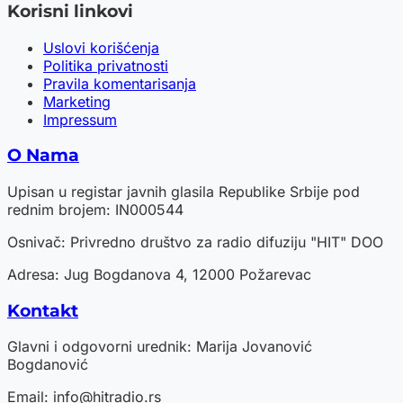
Korisni linkovi
Uslovi korišćenja
Politika privatnosti
Pravila komentarisanja
Marketing
Impressum
O Nama
Upisan u registar javnih glasila Republike Srbije pod
rednim brojem: IN000544
Osnivač: Privredno društvo za radio difuziju "HIT" DOO
Adresa: Jug Bogdanova 4, 12000 Požarevac
Kontakt
Glavni i odgovorni urednik: Marija Jovanović
Bogdanović
Email:
info@hitradio.rs