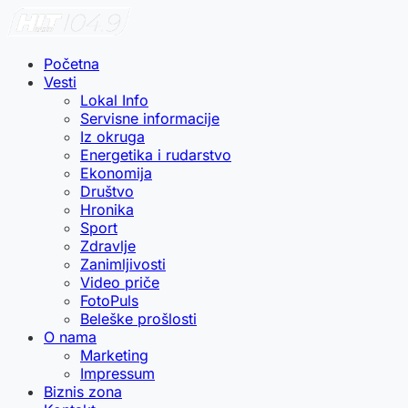
Početna
Vesti
Lokal Info
Servisne informacije
Iz okruga
Energetika i rudarstvo
Ekonomija
Društvo
Hronika
Sport
Zdravlje
Zanimljivosti
Video priče
FotoPuls
Beleške prošlosti
O nama
Marketing
Impressum
Biznis zona