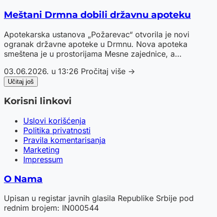
Meštani Drmna dobili državnu apoteku
Apotekarska ustanova „Požarevac“ otvorila je novi
ogranak državne apoteke u Drmnu. Nova apoteka
smeštena je u prostorijama Mesne zajednice, a
meštanima su od sada dostupniji lekovi, farmaceutske
03.06.2026. u 13:26
Pročitaj više →
usluge i stručni saveti. Povodom otvaranja organizovani
su i preventivni zdravstveni pregledi.
Učitaj još
Korisni linkovi
Uslovi korišćenja
Politika privatnosti
Pravila komentarisanja
Marketing
Impressum
O Nama
Upisan u registar javnih glasila Republike Srbije pod
rednim brojem: IN000544