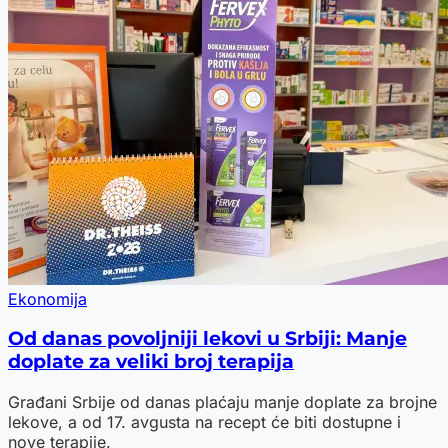
Ekonomija
Od danas povoljniji lekovi u Srbiji: Manje
doplate za veliki broj terapija
Građani Srbije od danas plaćaju manje doplate za brojne
lekove, a od 17. avgusta na recept će biti dostupne i
nove terapije.