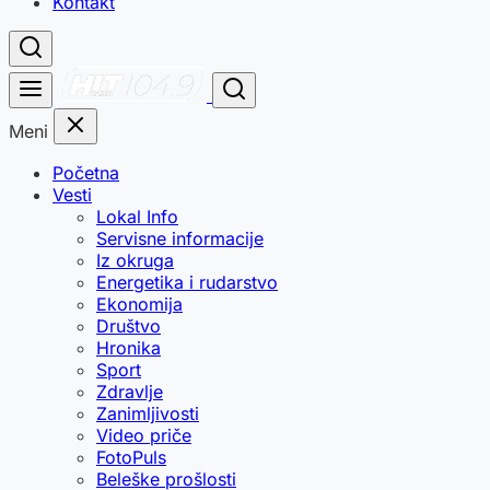
Kontakt
Meni
Početna
Vesti
Lokal Info
Servisne informacije
Iz okruga
Energetika i rudarstvo
Ekonomija
Društvo
Hronika
Sport
Zdravlje
Zanimljivosti
Video priče
FotoPuls
Beleške prošlosti