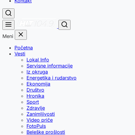
Kontakt
Meni
Početna
Vesti
Lokal Info
Servisne informacije
Iz okruga
Energetika i rudarstvo
Ekonomija
Društvo
Hronika
Sport
Zdravlje
Zanimljivosti
Video priče
FotoPuls
Beleške prošlosti