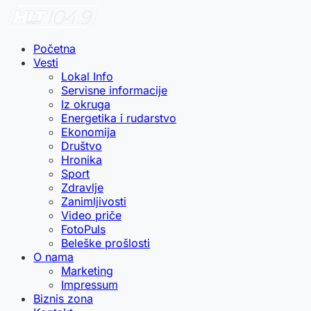
Početna
Vesti
Lokal Info
Servisne informacije
Iz okruga
Energetika i rudarstvo
Ekonomija
Društvo
Hronika
Sport
Zdravlje
Zanimljivosti
Video priče
FotoPuls
Beleške prošlosti
O nama
Marketing
Impressum
Biznis zona