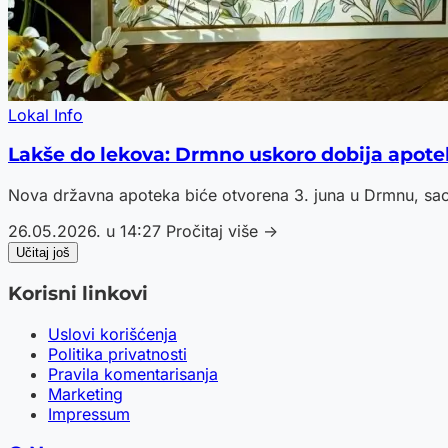
Lokal Info
Lakše do lekova: Drmno uskoro dobija apot
Nova državna apoteka biće otvorena 3. juna u Drmnu, sao
26.05.2026. u 14:27
Pročitaj više →
Učitaj još
Korisni linkovi
Uslovi korišćenja
Politika privatnosti
Pravila komentarisanja
Marketing
Impressum