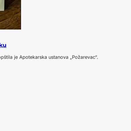
eku
pštila je Apotekarska ustanova „Požarevac“.