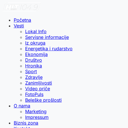
Početna
Vesti
Lokal Info
Servisne informacije
Iz okruga
Energetika i rudarstvo
Ekonomija
Društvo
Hronika
Sport
Zdravlje
Zanimljivosti
Video priče
FotoPuls
Beleške prošlosti
O nama
Marketing
Impressum
Biznis zona