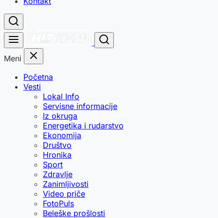
Kontakt
Meni
Početna
Vesti
Lokal Info
Servisne informacije
Iz okruga
Energetika i rudarstvo
Ekonomija
Društvo
Hronika
Sport
Zdravlje
Zanimljivosti
Video priče
FotoPuls
Beleške prošlosti