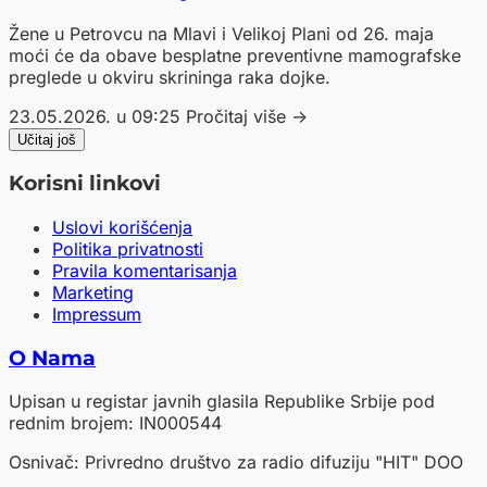
Žene u Petrovcu na Mlavi i Velikoj Plani od 26. maja
moći će da obave besplatne preventivne mamografske
preglede u okviru skrininga raka dojke.
23.05.2026. u 09:25
Pročitaj više →
Učitaj još
Korisni linkovi
Uslovi korišćenja
Politika privatnosti
Pravila komentarisanja
Marketing
Impressum
O Nama
Upisan u registar javnih glasila Republike Srbije pod
rednim brojem: IN000544
Osnivač: Privredno društvo za radio difuziju "HIT" DOO