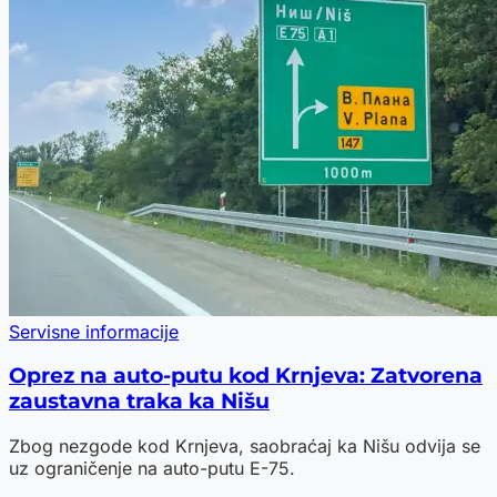
Servisne informacije
Oprez na auto-putu kod Krnjeva: Zatvorena
zaustavna traka ka Nišu
Zbog nezgode kod Krnjeva, saobraćaj ka Nišu odvija se
uz ograničenje na auto-putu E-75.