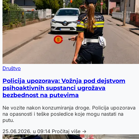
Društvo
Policija upozorava: Vožnja pod dejstvom
psihoaktivnih supstanci ugrožava
bezbednost na putevima
Ne vozite nakon konzumiranja droge. Policija upozorava
na opasnosti i teške posledice koje mogu nastati na
putu.
25.06.2026. u 09:14
Pročitaj više →