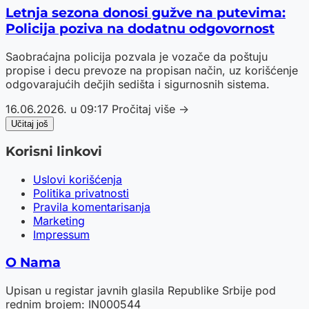
Letnja sezona donosi gužve na putevima:
Policija poziva na dodatnu odgovornost
Saobraćajna policija pozvala je vozače da poštuju
propise i decu prevoze na propisan način, uz korišćenje
odgovarajućih dečjih sedišta i sigurnosnih sistema.
16.06.2026. u 09:17
Pročitaj više →
Učitaj još
Korisni linkovi
Uslovi korišćenja
Politika privatnosti
Pravila komentarisanja
Marketing
Impressum
O Nama
Upisan u registar javnih glasila Republike Srbije pod
rednim brojem: IN000544