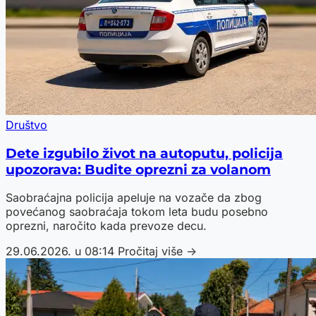
Društvo
Dete izgubilo život na autoputu, policija
upozorava: Budite oprezni za volanom
Saobraćajna policija apeluje na vozače da zbog
povećanog saobraćaja tokom leta budu posebno
oprezni, naročito kada prevoze decu.
29.06.2026. u 08:14
Pročitaj više →