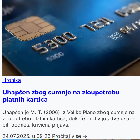
Hronika
Uhapšen zbog sumnje na zloupotrebu
platnih kartica
Uhapšen je M. T. (2006) iz Velike Plane zbog sumnje na
zloupotrebu platnih kartica, dok će protiv još dve osobe
biti podneta krivična prijava.
24.07.2026. u 09:26
Pročitaj više →