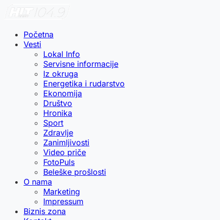
Početna
Vesti
Lokal Info
Servisne informacije
Iz okruga
Energetika i rudarstvo
Ekonomija
Društvo
Hronika
Sport
Zdravlje
Zanimljivosti
Video priče
FotoPuls
Beleške prošlosti
O nama
Marketing
Impressum
Biznis zona