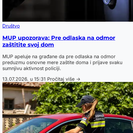
Društvo
MUP upozorava: Pre odlaska na odmor
zaštitite svoj dom
MUP apeluje na građane da pre odlaska na odmor
preduzmu osnovne mere zaštite doma i prijave svaku
sumnjivu aktivnost policiji.
13.07.2026. u 15:31
Pročitaj više →