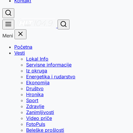
Kontakt
Meni
Početna
Vesti
Lokal Info
Servisne informacije
Iz okruga
Energetika i rudarstvo
Ekonomija
Društvo
Hronika
Sport
Zdravlje
Zanimljivosti
Video priče
FotoPuls
Beleške prošlosti