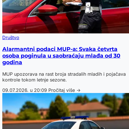
Društvo
Alarmantni podaci MUP-a: Svaka četvrta
osoba poginula u saobraćaju mlađa od 30
godina
MUP upozorava na rast broja stradalih mladih i pojačava
kontrole tokom letnje sezone.
09.07.2026. u 20:09
Pročitaj više →