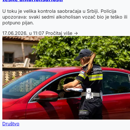
U toku je velika kontrola saobraćaja u Srbiji. Policija
upozorava: svaki sedmi alkoholisan vozač bio je teško ili
potpuno pijan.
17.06.2026. u 11:07
Pročitaj više →
Društvo