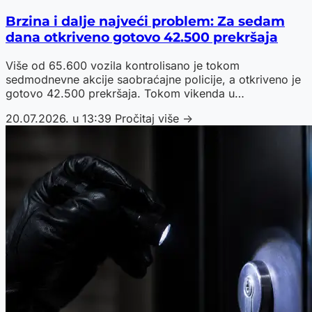
Brzina i dalje najveći problem: Za sedam
dana otkriveno gotovo 42.500 prekršaja
Više od 65.600 vozila kontrolisano je tokom
sedmodnevne akcije saobraćajne policije, a otkriveno je
gotovo 42.500 prekršaja. Tokom vikenda u
saobraćajnim nezgodama poginulo je devet osoba.
20.07.2026. u 13:39
Pročitaj više →