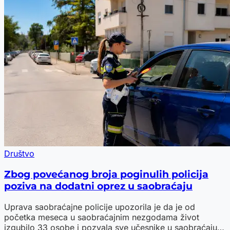
Društvo
Zbog povećanog broja poginulih policija
poziva na dodatni oprez u saobraćaju
Uprava saobraćajne policije upozorila je da je od
početka meseca u saobraćajnim nezgodama život
izgubilo 33 osobe i pozvala sve učesnike u saobraćaju