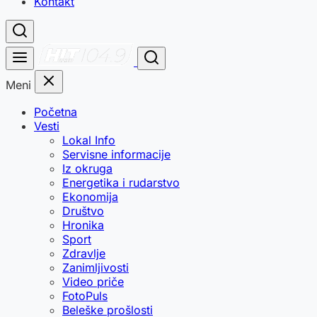
Kontakt
Meni
Početna
Vesti
Lokal Info
Servisne informacije
Iz okruga
Energetika i rudarstvo
Ekonomija
Društvo
Hronika
Sport
Zdravlje
Zanimljivosti
Video priče
FotoPuls
Beleške prošlosti