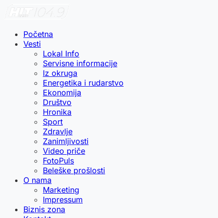
Početna
Vesti
Lokal Info
Servisne informacije
Iz okruga
Energetika i rudarstvo
Ekonomija
Društvo
Hronika
Sport
Zdravlje
Zanimljivosti
Video priče
FotoPuls
Beleške prošlosti
O nama
Marketing
Impressum
Biznis zona