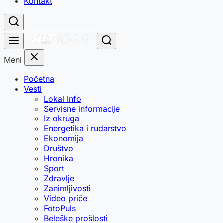
Kontakt
Meni
Početna
Vesti
Lokal Info
Servisne informacije
Iz okruga
Energetika i rudarstvo
Ekonomija
Društvo
Hronika
Sport
Zdravlje
Zanimljivosti
Video priče
FotoPuls
Beleške prošlosti