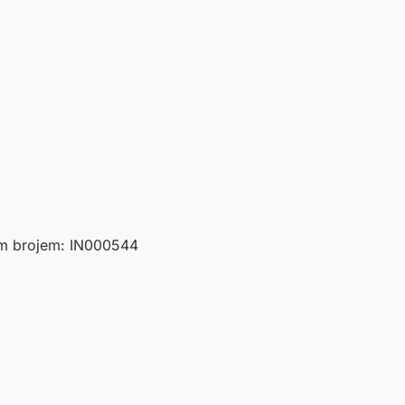
nim brojem: IN000544