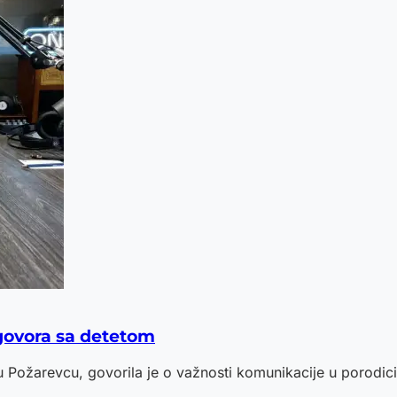
zgovora sa detetom
žarevcu, govorila je o važnosti komunikacije u porodici i