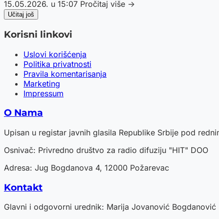
15.05.2026. u 15:07
Pročitaj više →
Učitaj još
Korisni linkovi
Uslovi korišćenja
Politika privatnosti
Pravila komentarisanja
Marketing
Impressum
O Nama
Upisan u registar javnih glasila Republike Srbije pod red
Osnivač: Privredno društvo za radio difuziju "HIT" DOO
Adresa: Jug Bogdanova 4, 12000 Požarevac
Kontakt
Glavni i odgovorni urednik: Marija Jovanović Bogdanović