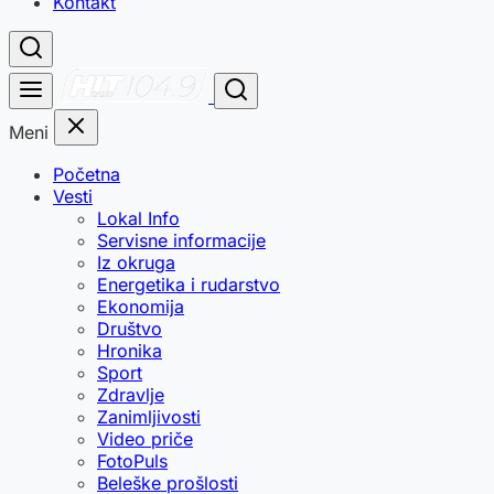
Kontakt
Meni
Početna
Vesti
Lokal Info
Servisne informacije
Iz okruga
Energetika i rudarstvo
Ekonomija
Društvo
Hronika
Sport
Zdravlje
Zanimljivosti
Video priče
FotoPuls
Beleške prošlosti