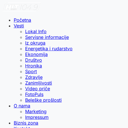
Početna
Vesti
Lokal Info
Servisne informacije
Iz okruga
Energetika i rudarstvo
Ekonomija
Društvo
Hronika
Sport
Zdravlje
Zanimljivosti
Video priče
FotoPuls
Beleške prošlosti
O nama
Marketing
Impressum
Biznis zona