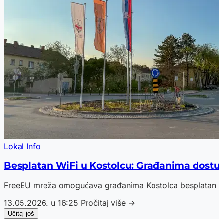
Lokal Info
Besplatan WiFi u Kostolcu: Građanima dostu
FreeEU mreža omogućava građanima Kostolca besplatan int
13.05.2026. u 16:25
Pročitaj više →
Učitaj još