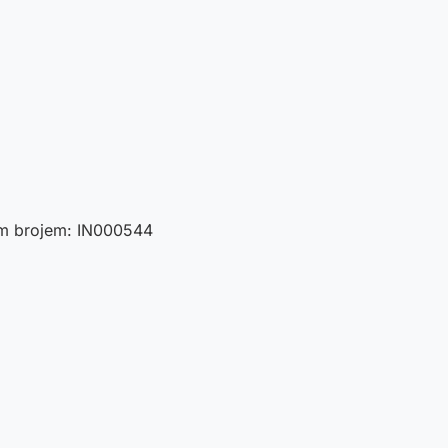
nim brojem: IN000544