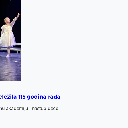
ležila 115 godina rada
nu akademiju i nastup dece.