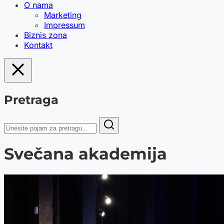
O nama
Marketing
Impressum
Biznis zona
Kontakt
Pretraga
Svečana akademija