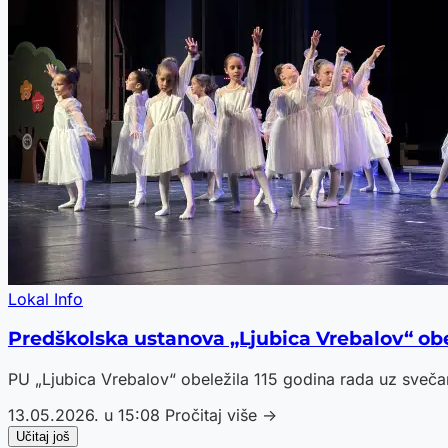
Lokal Info
Predškolska ustanova „Ljubica Vrebalov“ obe
PU „Ljubica Vrebalov“ obeležila 115 godina rada uz sveča
13.05.2026. u 15:08
Pročitaj više →
Učitaj još