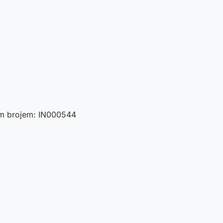
nim brojem: IN000544