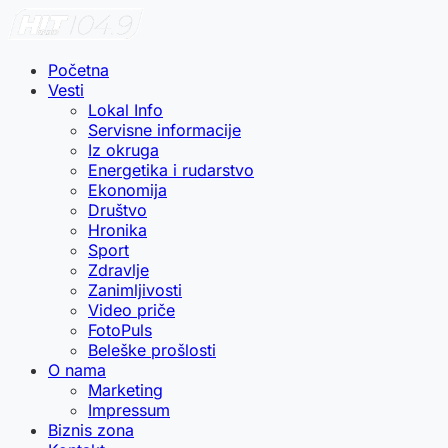
Početna
Vesti
Lokal Info
Servisne informacije
Iz okruga
Energetika i rudarstvo
Ekonomija
Društvo
Hronika
Sport
Zdravlje
Zanimljivosti
Video priče
FotoPuls
Beleške prošlosti
O nama
Marketing
Impressum
Biznis zona