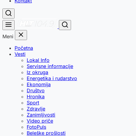
Kontakt
Meni
Početna
Vesti
Lokal Info
Servisne informacije
Iz okruga
Energetika i rudarstvo
Ekonomija
Društvo
Hronika
Sport
Zdravlje
Zanimljivosti
Video priče
FotoPuls
Beleške prošlosti