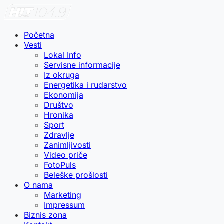
Početna
Vesti
Lokal Info
Servisne informacije
Iz okruga
Energetika i rudarstvo
Ekonomija
Društvo
Hronika
Sport
Zdravlje
Zanimljivosti
Video priče
FotoPuls
Beleške prošlosti
O nama
Marketing
Impressum
Biznis zona