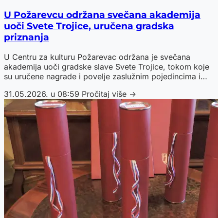
U Požarevcu održana svečana akademija
uoči Svete Trojice, uručena gradska
priznanja
U Centru za kulturu Požarevac održana je svečana
akademija uoči gradske slave Svete Trojice, tokom koje
su uručene nagrade i povelje zaslužnim pojedincima i
organizacijama.
31.05.2026. u 08:59
Pročitaj više →