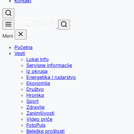
Kontakt
Meni
Početna
Vesti
Lokal Info
Servisne informacije
Iz okruga
Energetika i rudarstvo
Ekonomija
Društvo
Hronika
Sport
Zdravlje
Zanimljivosti
Video priče
FotoPuls
Beleške prošlosti