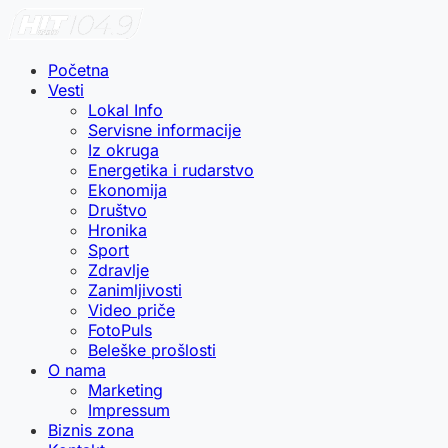
Početna
Vesti
Lokal Info
Servisne informacije
Iz okruga
Energetika i rudarstvo
Ekonomija
Društvo
Hronika
Sport
Zdravlje
Zanimljivosti
Video priče
FotoPuls
Beleške prošlosti
O nama
Marketing
Impressum
Biznis zona