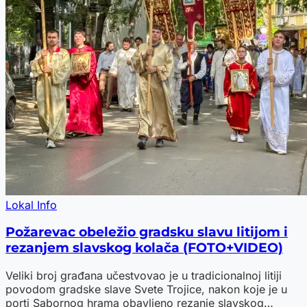
Lokal Info
Požarevac obeležio gradsku slavu litijom i
rezanjem slavskog kolača (FOTO+VIDEO)
Veliki broj građana učestvovao je u tradicionalnoj litiji
povodom gradske slave Svete Trojice, nakon koje je u
porti Sabornog hrama obavljeno rezanje slavskog