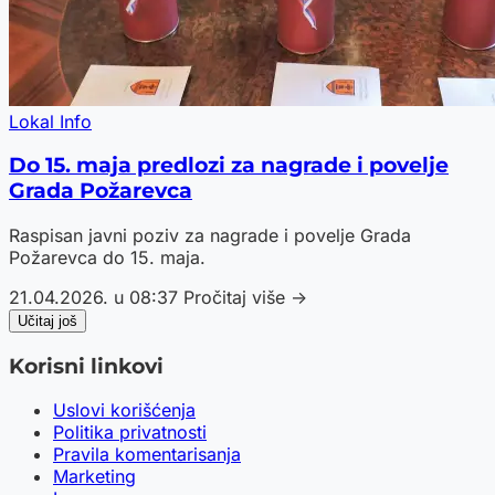
Lokal Info
Do 15. maja predlozi za nagrade i povelje
Grada Požarevca
Raspisan javni poziv za nagrade i povelje Grada
Požarevca do 15. maja.
21.04.2026. u 08:37
Pročitaj više →
Učitaj još
Korisni linkovi
Uslovi korišćenja
Politika privatnosti
Pravila komentarisanja
Marketing