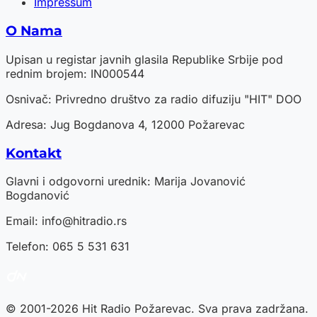
Impressum
O Nama
Upisan u registar javnih glasila Republike Srbije pod
rednim brojem: IN000544
Osnivač: Privredno društvo za radio difuziju "HIT" DOO
Adresa: Jug Bogdanova 4, 12000 Požarevac
Kontakt
Glavni i odgovorni urednik: Marija Jovanović
Bogdanović
Email:
info@hitradio.rs
Telefon: 065 5 531 631
© 2001-2026 Hit Radio Požarevac. Sva prava zadržana.