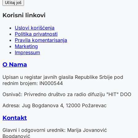
Učitaj još
Korisni linkovi
Uslovi korišćenja
Politika privatnosti
Pravila komentarisanja
Marketing
Impressum
O Nama
Upisan u registar javnih glasila Republike Srbije pod
rednim brojem: IN000544
Osnivač: Privredno društvo za radio difuziju "HIT" DOO
Adresa: Jug Bogdanova 4, 12000 Požarevac
Kontakt
Glavni i odgovorni urednik: Marija Jovanović
Bogdanović