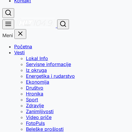
Kontakt
Meni
Početna
Vesti
Lokal Info
Servisne informacije
Iz okruga
Energetika i rudarstvo
Ekonomija
Društvo
Hronika
Sport
Zdravlje
Zanimljivosti
Video priče
FotoPuls
Beleške prošlosti