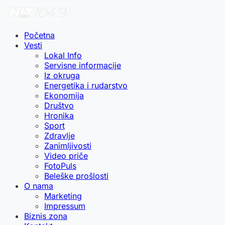
Početna
Vesti
Lokal Info
Servisne informacije
Iz okruga
Energetika i rudarstvo
Ekonomija
Društvo
Hronika
Sport
Zdravlje
Zanimljivosti
Video priče
FotoPuls
Beleške prošlosti
O nama
Marketing
Impressum
Biznis zona