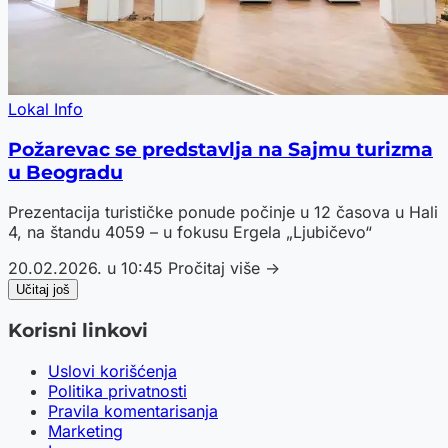
Lokal Info
Požarevac se predstavlja na Sajmu turizma
u Beogradu
Prezentacija turističke ponude počinje u 12 časova u Hali
4, na štandu 4059 – u fokusu Ergela „Ljubičevo“
20.02.2026. u 10:45
Pročitaj više →
Učitaj još
Korisni linkovi
Uslovi korišćenja
Politika privatnosti
Pravila komentarisanja
Marketing