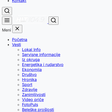
Kontakt
Meni
Početna
Vesti
Lokal Info
Servisne informacije
Iz okruga
Energetika i rudarstvo
Ekonomija
Društvo
Hronika
Sport
Zdravlje
Zanimljivosti
Video priče
FotoPuls
Beleške prošlosti