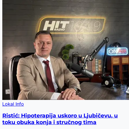
Lokal Info
Ristić: Hipoterapija uskoro u Ljubičevu, u
toku obuka konja i stručnog tima