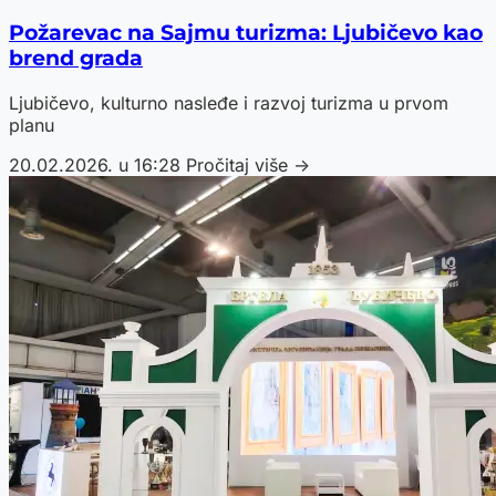
Požarevac na Sajmu turizma: Ljubičevo kao
brend grada
Ljubičevo, kulturno nasleđe i razvoj turizma u prvom
planu
20.02.2026. u 16:28
Pročitaj više →