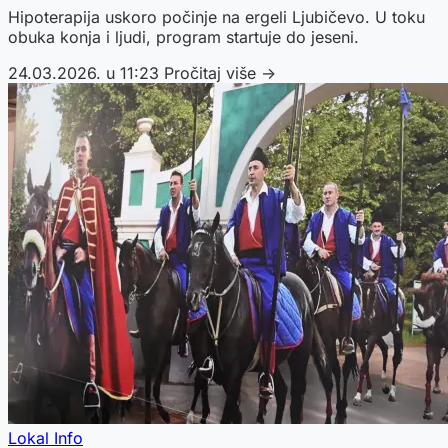
Hipoterapija uskoro počinje na ergeli Ljubičevo. U toku
obuka konja i ljudi, program startuje do jeseni.
24.03.2026. u 11:23
Pročitaj više →
Lokal Info