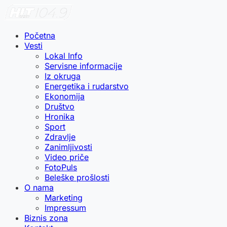
Početna
Vesti
Lokal Info
Servisne informacije
Iz okruga
Energetika i rudarstvo
Ekonomija
Društvo
Hronika
Sport
Zdravlje
Zanimljivosti
Video priče
FotoPuls
Beleške prošlosti
O nama
Marketing
Impressum
Biznis zona