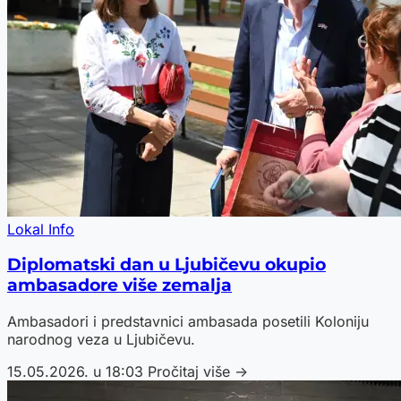
Lokal Info
Diplomatski dan u Ljubičevu okupio
ambasadore više zemalja
Ambasadori i predstavnici ambasada posetili Koloniju
narodnog veza u Ljubičevu.
15.05.2026. u 18:03
Pročitaj više →