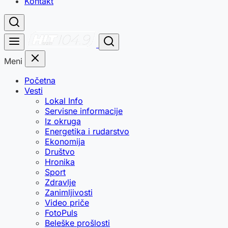
Kontakt
Meni
Početna
Vesti
Lokal Info
Servisne informacije
Iz okruga
Energetika i rudarstvo
Ekonomija
Društvo
Hronika
Sport
Zdravlje
Zanimljivosti
Video priče
FotoPuls
Beleške prošlosti