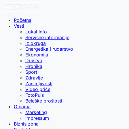
Početna
Vesti
Lokal Info
Servisne informacije
Iz okruga
Energetika i rudarstvo
Ekonomija
Društvo
Hronika
Sport
Zdravlje
Zanimljivosti
Video priče
FotoPuls
Beleške prošlosti
O nama
Marketing
Impressum
Biznis zona