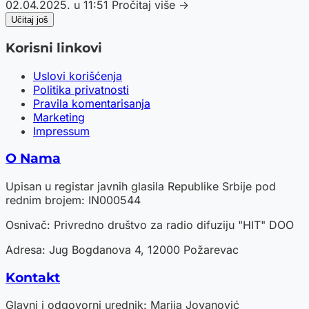
02.04.2025. u 11:51
Pročitaj više →
Učitaj još
Korisni linkovi
Uslovi korišćenja
Politika privatnosti
Pravila komentarisanja
Marketing
Impressum
O Nama
Upisan u registar javnih glasila Republike Srbije pod
rednim brojem: IN000544
Osnivač: Privredno društvo za radio difuziju "HIT" DOO
Adresa: Jug Bogdanova 4, 12000 Požarevac
Kontakt
Glavni i odgovorni urednik: Marija Jovanović