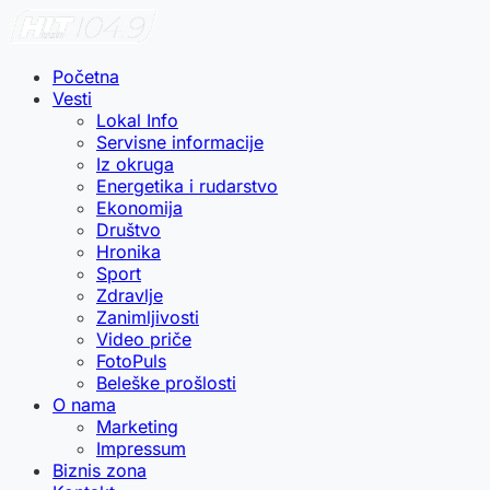
Početna
Vesti
Lokal Info
Servisne informacije
Iz okruga
Energetika i rudarstvo
Ekonomija
Društvo
Hronika
Sport
Zdravlje
Zanimljivosti
Video priče
FotoPuls
Beleške prošlosti
O nama
Marketing
Impressum
Biznis zona