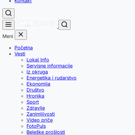
Kontakt
Meni
Početna
Vesti
Lokal Info
Servisne informacije
Iz okruga
Energetika i rudarstvo
Ekonomija
Društvo
Hronika
Sport
Zdravlje
Zanimljivosti
Video priče
FotoPuls
Beleške prošlosti