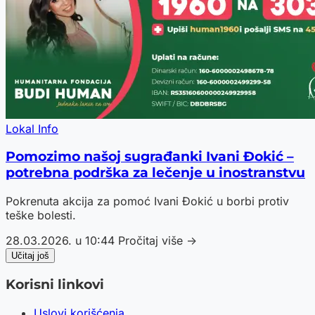
Lokal Info
Pomozimo našoj sugrađanki Ivani Đokić –
potrebna podrška za lečenje u inostranstvu
Pokrenuta akcija za pomoć Ivani Đokić u borbi protiv
teške bolesti.
28.03.2026. u 10:44
Pročitaj više →
Učitaj još
Korisni linkovi
Uslovi korišćenja