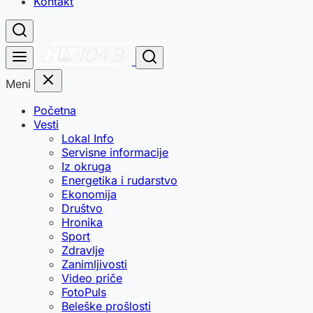
Kontakt
Meni
Početna
Vesti
Lokal Info
Servisne informacije
Iz okruga
Energetika i rudarstvo
Ekonomija
Društvo
Hronika
Sport
Zdravlje
Zanimljivosti
Video priče
FotoPuls
Beleške prošlosti