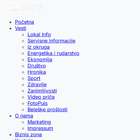
Početna
Vesti
Lokal Info
Servisne informacije
Iz okruga
Energetika i rudarstvo
Ekonomija
Društvo
Hronika
Sport
Zdravlje
Zanimljivosti
Video priče
FotoPuls
Beleške prošlosti
O nama
Marketing
Impressum
Biznis zona