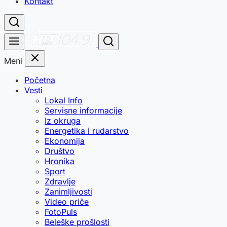
Kontakt
Meni
Početna
Vesti
Lokal Info
Servisne informacije
Iz okruga
Energetika i rudarstvo
Ekonomija
Društvo
Hronika
Sport
Zdravlje
Zanimljivosti
Video priče
FotoPuls
Beleške prošlosti