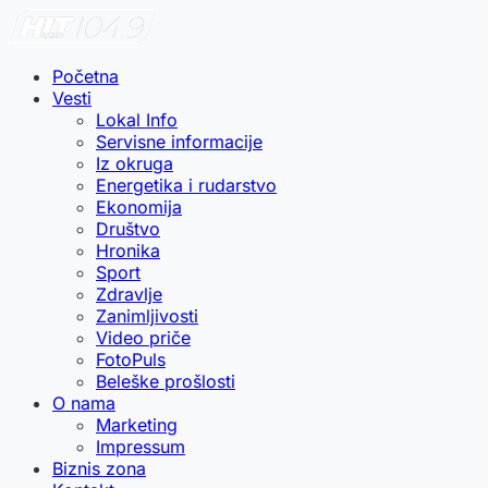
Početna
Vesti
Lokal Info
Servisne informacije
Iz okruga
Energetika i rudarstvo
Ekonomija
Društvo
Hronika
Sport
Zdravlje
Zanimljivosti
Video priče
FotoPuls
Beleške prošlosti
O nama
Marketing
Impressum
Biznis zona