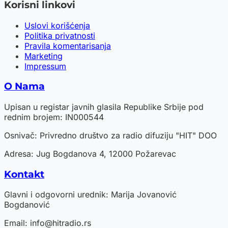
Korisni linkovi
Uslovi korišćenja
Politika privatnosti
Pravila komentarisanja
Marketing
Impressum
O Nama
Upisan u registar javnih glasila Republike Srbije pod
rednim brojem: IN000544
Osnivač: Privredno društvo za radio difuziju "HIT" DOO
Adresa: Jug Bogdanova 4, 12000 Požarevac
Kontakt
Glavni i odgovorni urednik: Marija Jovanović
Bogdanović
Email:
info@hitradio.rs