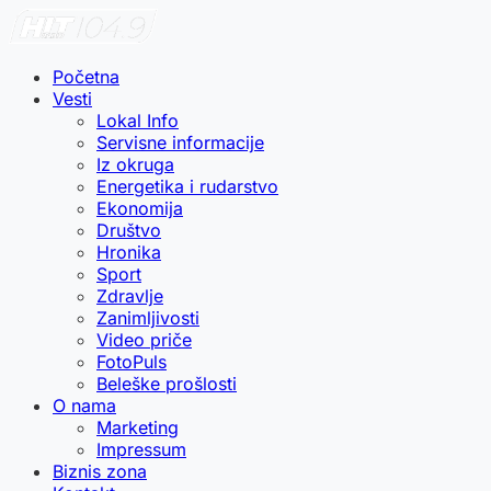
Početna
Vesti
Lokal Info
Servisne informacije
Iz okruga
Energetika i rudarstvo
Ekonomija
Društvo
Hronika
Sport
Zdravlje
Zanimljivosti
Video priče
FotoPuls
Beleške prošlosti
O nama
Marketing
Impressum
Biznis zona