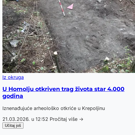
Iz okruga
U Homolju otkriven trag života star 4.000
godina
Iznenađujuće arheološko otkriće u Krepoljinu
21.03.2026. u 12:52
Pročitaj više →
Učitaj još