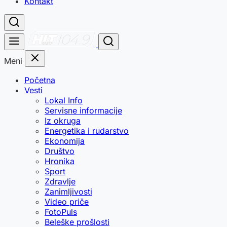
Kontakt
Meni
Početna
Vesti
Lokal Info
Servisne informacije
Iz okruga
Energetika i rudarstvo
Ekonomija
Društvo
Hronika
Sport
Zdravlje
Zanimljivosti
Video priče
FotoPuls
Beleške prošlosti