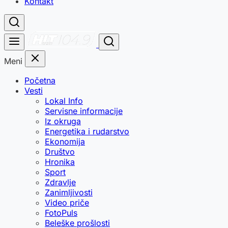
Kontakt
Meni
Početna
Vesti
Lokal Info
Servisne informacije
Iz okruga
Energetika i rudarstvo
Ekonomija
Društvo
Hronika
Sport
Zdravlje
Zanimljivosti
Video priče
FotoPuls
Beleške prošlosti