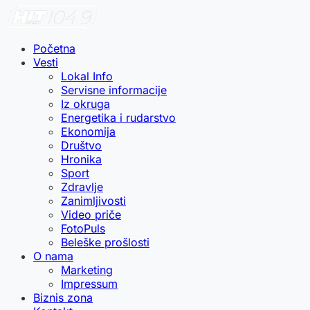
Početna
Vesti
Lokal Info
Servisne informacije
Iz okruga
Energetika i rudarstvo
Ekonomija
Društvo
Hronika
Sport
Zdravlje
Zanimljivosti
Video priče
FotoPuls
Beleške prošlosti
O nama
Marketing
Impressum
Biznis zona