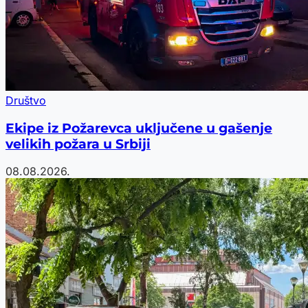
Društvo
Ekipe iz Požarevca uključene u gašenje
velikih požara u Srbiji
08.08.2026.