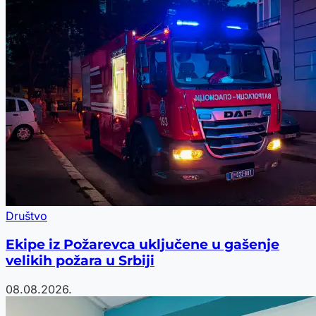
Društvo
Ekipe iz Požarevca uključene u gašenje
velikih požara u Srbiji
08.08.2026.