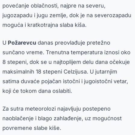
povećanje oblačnosti, najpre na severu,
jugozapadu i jugu zemlje, dok je na severozapadu
moguća i kratkotrajna slaba kiša.
U
Požarevcu
danas preovlađuje pretežno
sunčano vreme. Trenutna temperatura iznosi oko
8 stepeni, dok se u najtoplijem delu dana očekuje
maksimalnih 18 stepeni Celzijusa. U jutarnjim
satima duvaće pojačan istočni i jugoistočni vetar,
koji će tokom dana oslabiti.
Za sutra meteorolozi najavljuju postepeno
naoblačenje i blago zahlađenje, uz mogućnost
povremene slabe kiše.