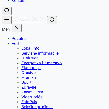
Kontakt
Meni
Početna
Vesti
Lokal Info
Servisne informacije
Iz okruga
Energetika i rudarstvo
Ekonomija
Društvo
Hronika
Sport
Zdravlje
Zanimljivosti
Video priče
FotoPuls
Beleške prošlosti