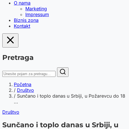
O nama
Marketing
Impressum
Biznis zona
Kontakt
Pretraga
Početna
/
Društvo
/
Sunčano i toplo danas u Srbiji, u Požarevcu do 18
...
Društvo
Sunčano i toplo danas u Srbiji, u