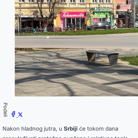
Podeli
Nakon hladnog jutra, u
Srbiji
će tokom dana