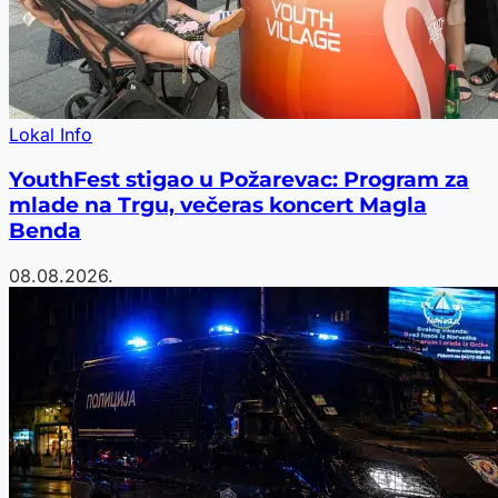
Lokal Info
YouthFest stigao u Požarevac: Program za
mlade na Trgu, večeras koncert Magla
Benda
08.08.2026.