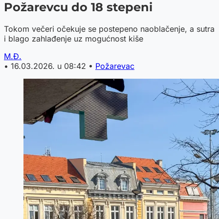
Požarevcu do 18 stepeni
Tokom večeri očekuje se postepeno naoblačenje, a sutra
i blago zahlađenje uz mogućnost kiše
M.Đ.
•
16.03.2026. u 08:42
•
Požarevac