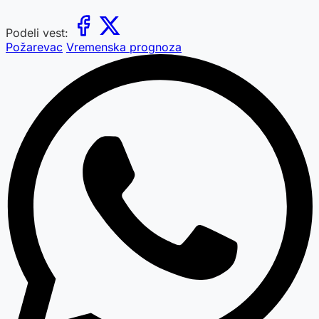
Podeli vest:
Požarevac
Vremenska prognoza