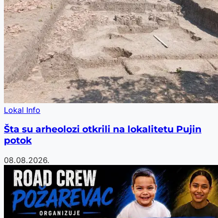
Lokal Info
Šta su arheolozi otkrili na lokalitetu Pujin
potok
08.08.2026.