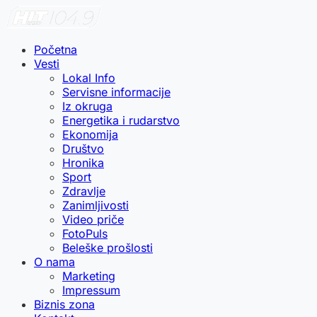
Početna
Vesti
Lokal Info
Servisne informacije
Iz okruga
Energetika i rudarstvo
Ekonomija
Društvo
Hronika
Sport
Zdravlje
Zanimljivosti
Video priče
FotoPuls
Beleške prošlosti
O nama
Marketing
Impressum
Biznis zona