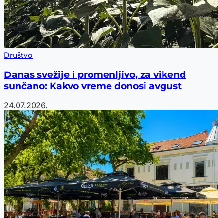
Društvo
Danas svežije i promenljivo, za vikend
sunčano: Kakvo vreme donosi avgust
24.07.2026.