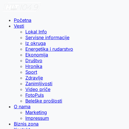
Početna
Vesti
Lokal Info
Servisne informacije
Iz okruga
Energetika i rudarstvo
Ekonomija
Društvo
Hronika
Sport
Zdravlje
Zanimljivosti
Video priče
FotoPuls
Beleške prošlosti
O nama
Marketing
Impressum
Biznis zona