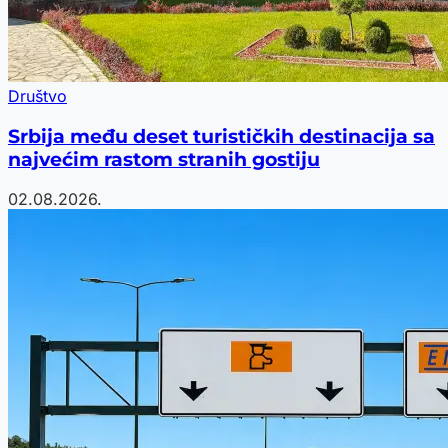
Društvo
Srbija među deset turističkih destinacija sa
najvećim rastom stranih gostiju
02.08.2026.