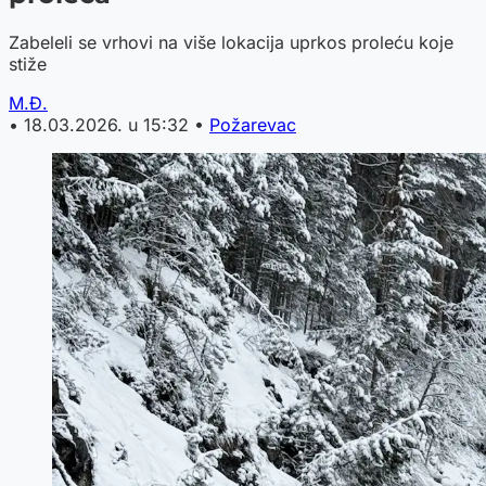
Zabeleli se vrhovi na više lokacija uprkos proleću koje
stiže
M.Đ.
•
18.03.2026. u 15:32
•
Požarevac