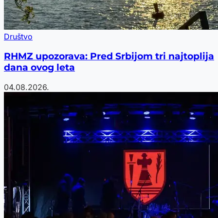
Društvo
RHMZ upozorava: Pred Srbijom tri najtoplija
dana ovog leta
04.08.2026.