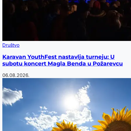
Društvo
Karavan YouthFest nastavlja turneju: U
subotu koncert Magla Benda u Požarevcu
06.08.2026.