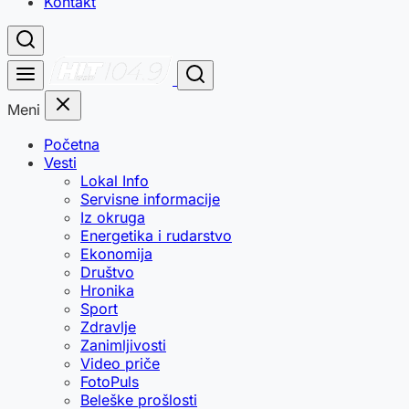
Kontakt
Meni
Početna
Vesti
Lokal Info
Servisne informacije
Iz okruga
Energetika i rudarstvo
Ekonomija
Društvo
Hronika
Sport
Zdravlje
Zanimljivosti
Video priče
FotoPuls
Beleške prošlosti