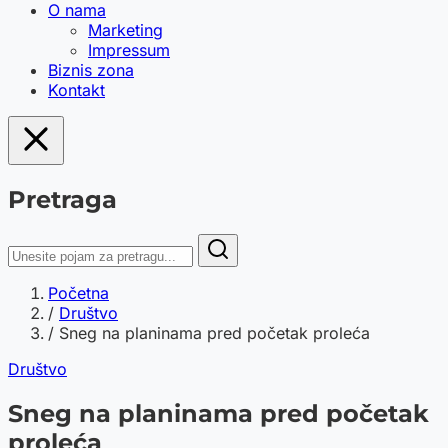
O nama
Marketing
Impressum
Biznis zona
Kontakt
Pretraga
Početna
/
Društvo
/
Sneg na planinama pred početak proleća
Društvo
Sneg na planinama pred početak
proleća