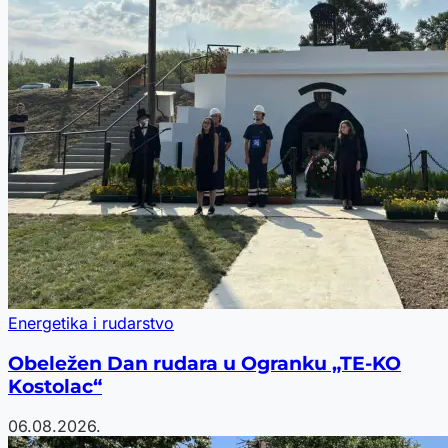
Energetika i rudarstvo
Obeležen Dan rudara u Ogranku „TE-KO
Kostolac“
06.08.2026.