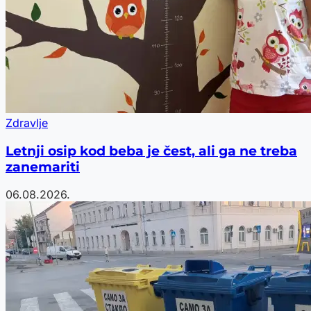
Zdravlje
Letnji osip kod beba je čest, ali ga ne treba
zanemariti
06.08.2026.