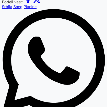
Podeli vest:
Srbija
Sneg
Planine