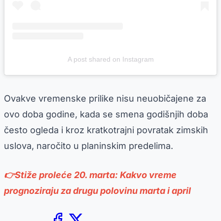
A post shared on Instagram
Ovakve vremenske prilike nisu neuobičajene za
ovo doba godine, kada se smena godišnjih doba
često ogleda i kroz kratkotrajni povratak zimskih
uslova, naročito u planinskim predelima.
👉Stiže proleće 20. marta: Kakvo vreme
prognoziraju za drugu polovinu marta i april