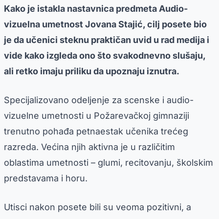
Kako je istakla nastavnica predmeta Audio-
vizuelna umetnost Jovana Stajić, cilj posete bio
je da učenici steknu praktičan uvid u rad medija i
vide kako izgleda ono što svakodnevno slušaju,
ali retko imaju priliku da upoznaju iznutra.
Specijalizovano odeljenje za scenske i audio-
vizuelne umetnosti u Požarevačkoj gimnaziji
trenutno pohađa petnaestak učenika trećeg
razreda. Većina njih aktivna je u različitim
oblastima umetnosti – glumi, recitovanju, školskim
predstavama i horu.
Utisci nakon posete bili su veoma pozitivni, a