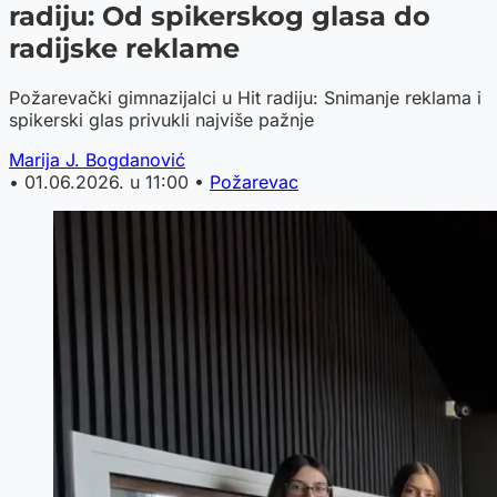
radiju: Od spikerskog glasa do
radijske reklame
Požarevački gimnazijalci u Hit radiju: Snimanje reklama i
spikerski glas privukli najviše pažnje
Marija J. Bogdanović
•
01.06.2026. u 11:00
•
Požarevac