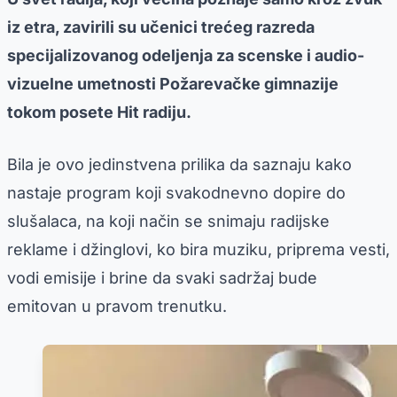
iz etra, zavirili su učenici trećeg razreda
specijalizovanog odeljenja za scenske i audio-
vizuelne umetnosti Požarevačke gimnazije
tokom posete Hit radiju.
Bila je ovo jedinstvena prilika da saznaju kako
nastaje program koji svakodnevno dopire do
slušalaca, na koji način se snimaju radijske
reklame i džinglovi, ko bira muziku, priprema vesti,
vodi emisije i brine da svaki sadržaj bude
emitovan u pravom trenutku.