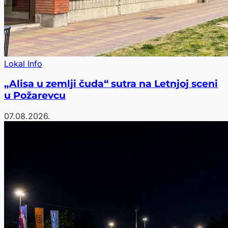
Lokal Info
„Alisa u zemlji čuda“ sutra na Letnjoj sceni
u Požarevcu
07.08.2026.