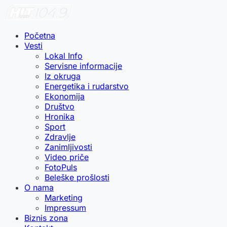
Početna
Vesti
Lokal Info
Servisne informacije
Iz okruga
Energetika i rudarstvo
Ekonomija
Društvo
Hronika
Sport
Zdravlje
Zanimljivosti
Video priče
FotoPuls
Beleške prošlosti
O nama
Marketing
Impressum
Biznis zona