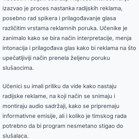
izazvao je proces nastanka radijskih reklama,
posebno rad spikera i prilagođavanje glasa
različitim vrstama reklamnih poruka. Učenike je
zanimalo kako se bira način interpretacije, menja
intonacija i prilagođava glas kako bi reklama na što
upečatljiviji način prenela željenu poruku
slušaocima.
Učenici su imali priliku da vide kako nastaju
radijske reklame, na koji način se snimaju i
montiraju audio sadržaji, kako se pripremaju
informativne emisije, ali i koliko je timskog rada
potrebno da bi program nesmetano stigao do
slušalaca.