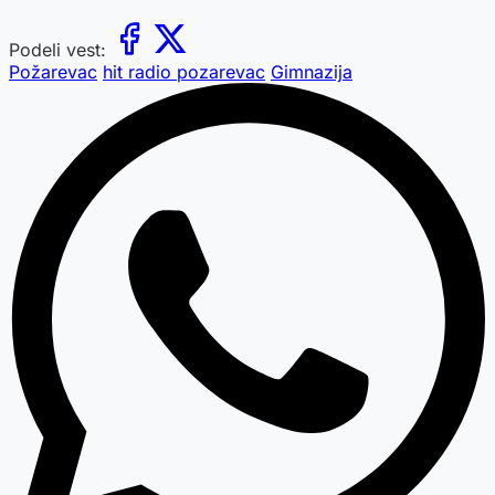
Podeli vest:
Požarevac
hit radio pozarevac
Gimnazija