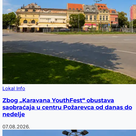
Lokal Info
Zbog „Karavana YouthFest“ obustava
saobraćaja u centru Požarevca od danas do
nedelje
07.08.2026.