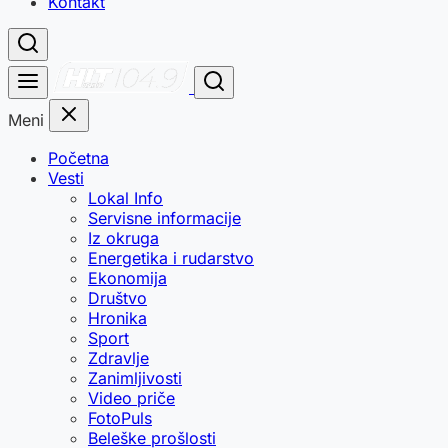
Kontakt
Meni
Početna
Vesti
Lokal Info
Servisne informacije
Iz okruga
Energetika i rudarstvo
Ekonomija
Društvo
Hronika
Sport
Zdravlje
Zanimljivosti
Video priče
FotoPuls
Beleške prošlosti