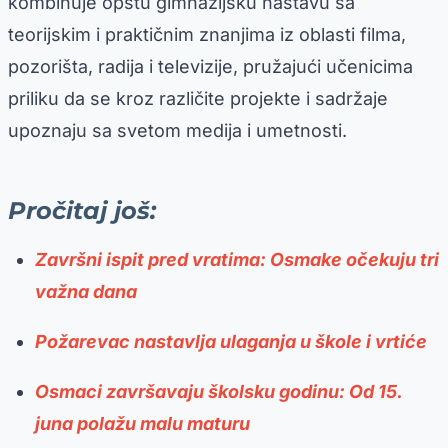
kombinuje opštu gimnazijsku nastavu sa
teorijskim i praktičnim znanjima iz oblasti filma,
pozorišta, radija i televizije, pružajući učenicima
priliku da se kroz različite projekte i sadržaje
upoznaju sa svetom medija i umetnosti.
Pročitaj još:
Završni ispit pred vratima: Osmake očekuju tri
važna dana
Požarevac nastavlja ulaganja u škole i vrtiće
Osmaci završavaju školsku godinu: Od 15.
juna polažu malu maturu