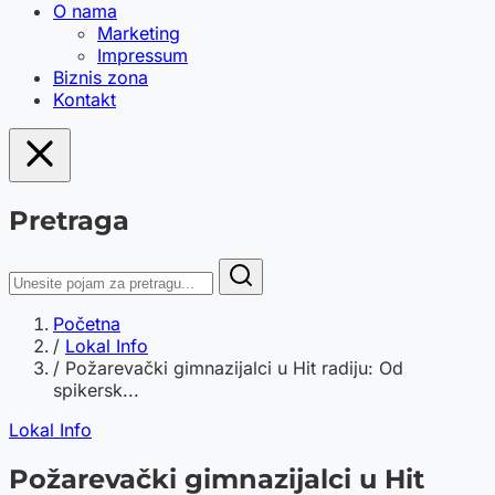
O nama
Marketing
Impressum
Biznis zona
Kontakt
Pretraga
Početna
/
Lokal Info
/
Požarevački gimnazijalci u Hit radiju: Od
spikersk...
Lokal Info
Požarevački gimnazijalci u Hit