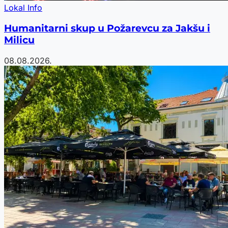
Lokal Info
Humanitarni skup u Požarevcu za Jakšu i
Milicu
08.08.2026.