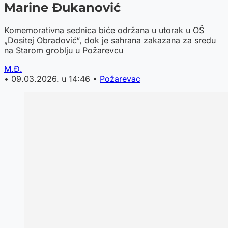
Marine Đukanović
Komemorativna sednica biće održana u utorak u OŠ
„Dositej Obradović“, dok je sahrana zakazana za sredu
na Starom groblju u Požarevcu
M.Đ.
•
09.03.2026. u 14:46
•
Požarevac