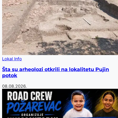
Lokal Info
Šta su arheolozi otkrili na lokalitetu Pujin
potok
08.08.2026.