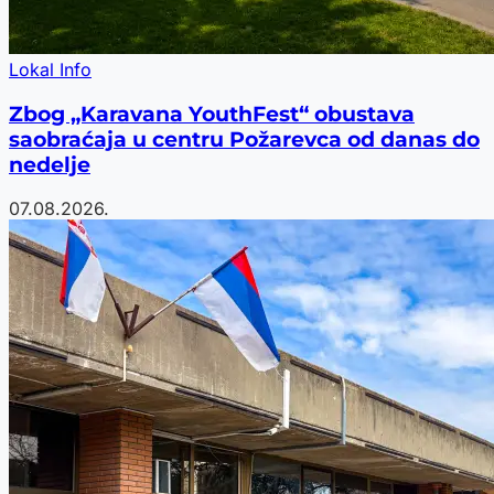
Lokal Info
Zbog „Karavana YouthFest“ obustava
saobraćaja u centru Požarevca od danas do
nedelje
07.08.2026.