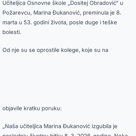
Učiteljica Osnovne škole „Dositej Obradović“ u
Požarevcu, Marina Đukanović, preminula je 8.
marta u 53. godini života, posle duge i teške
bolesti.
Od nje su se oprostile kolege, koje su na
objavile kratku poruku:
„Naša učiteljica Marina Đukanović izgubila je
poslednju životnu bitku 8. 3. 2026. godine. Neka