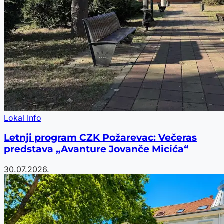
Lokal Info
Letnji program CZK Požarevac: Večeras
predstava „Avanture Jovanče Micića“
30.07.2026.