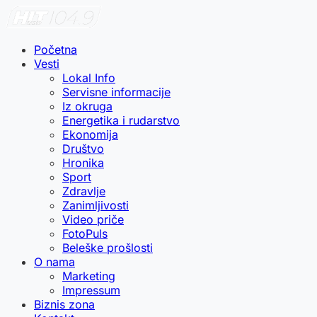
Početna
Vesti
Lokal Info
Servisne informacije
Iz okruga
Energetika i rudarstvo
Ekonomija
Društvo
Hronika
Sport
Zdravlje
Zanimljivosti
Video priče
FotoPuls
Beleške prošlosti
O nama
Marketing
Impressum
Biznis zona