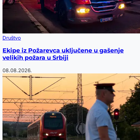
Društvo
Ekipe iz Požarevca uključene u gašenje
velikih požara u Srbiji
08.08.2026.