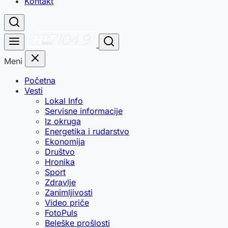
Kontakt
Meni
Početna
Vesti
Lokal Info
Servisne informacije
Iz okruga
Energetika i rudarstvo
Ekonomija
Društvo
Hronika
Sport
Zdravlje
Zanimljivosti
Video priče
FotoPuls
Beleške prošlosti