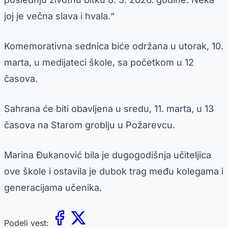
joj je večna slava i hvala.“
Komemorativna sednica biće održana u utorak, 10.
marta, u medijateci škole, sa početkom u 12
časova.
Sahrana će biti obavljena u sredu, 11. marta, u 13
časova na Starom groblju u Požarevcu.
Marina Đukanović bila je dugogodišnja učiteljica
ove škole i ostavila je dubok trag među kolegama i
generacijama učenika.
Podeli vest: