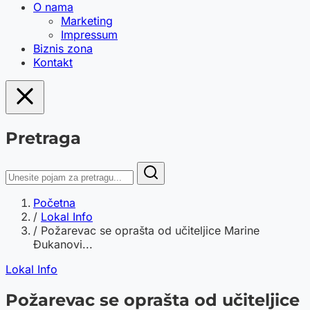
O nama
Marketing
Impressum
Biznis zona
Kontakt
Pretraga
Početna
/
Lokal Info
/
Požarevac se oprašta od učiteljice Marine
Đukanovi...
Lokal Info
Požarevac se oprašta od učiteljice