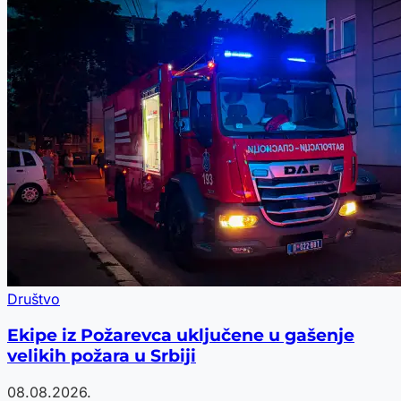
Društvo
Ekipe iz Požarevca uključene u gašenje
velikih požara u Srbiji
08.08.2026.