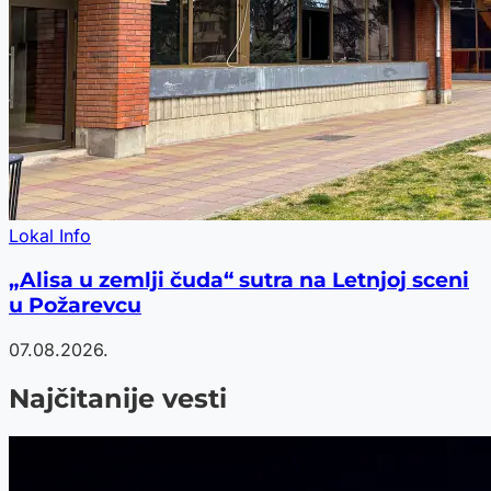
Lokal Info
„Alisa u zemlji čuda“ sutra na Letnjoj sceni
u Požarevcu
07.08.2026.
Najčitanije vesti