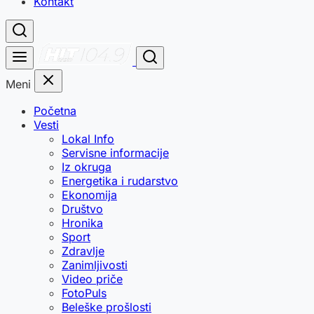
Kontakt
Meni
Početna
Vesti
Lokal Info
Servisne informacije
Iz okruga
Energetika i rudarstvo
Ekonomija
Društvo
Hronika
Sport
Zdravlje
Zanimljivosti
Video priče
FotoPuls
Beleške prošlosti