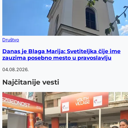
Društvo
Danas je Blaga Marija: Svetiteljka čije ime
zauzima posebno mesto u pravoslavlju
04.08.2026.
Najčitanije vesti