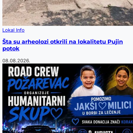
Lokal Info
Šta su arheolozi otkrili na lokalitetu Pujin
potok
08.08.2026.