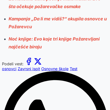
šta očekuje požarevačke osmake
Kampanja „Da li me vidiš?“ okupila osnovce u
Požarevcu
Noć knjige: Evo koje tri knjige Požarevljani
najčešće biraju
Podeli vest:
osnovci
Zavrsni ispit
Osnovne škole
Test