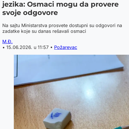
jezika: Osmaci mogu da provere
svoje odgovore
Na sajtu Ministarstva prosvete dostupni su odgovori na
zadatke koje su danas rešavali osmaci
M.Đ.
•
15.06.2026. u 11:57
•
Požarevac