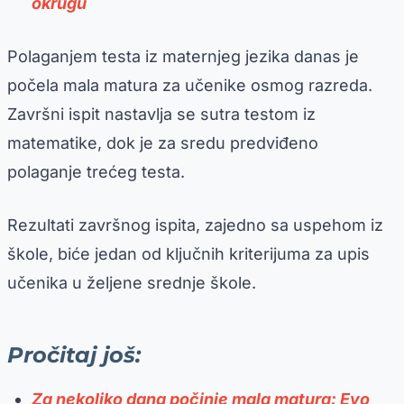
okrugu
Polaganjem testa iz maternjeg jezika danas je
počela mala matura za učenike osmog razreda.
Završni ispit nastavlja se sutra testom iz
matematike, dok je za sredu predviđeno
polaganje trećeg testa.
Rezultati završnog ispita, zajedno sa uspehom iz
škole, biće jedan od ključnih kriterijuma za upis
učenika u željene srednje škole.
Pročitaj još:
Za nekoliko dana počinje mala matura: Evo