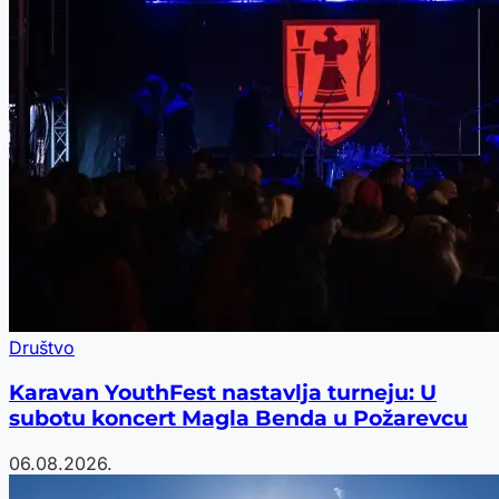
Društvo
Karavan YouthFest nastavlja turneju: U
subotu koncert Magla Benda u Požarevcu
06.08.2026.