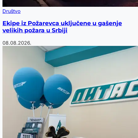
Društvo
Ekipe iz Požarevca uključene u gašenje
velikih požara u Srbiji
08.08.2026.