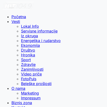
Početna
Vesti
Lokal Info
Servisne informacije
Iz okruga
Energetika i rudarstvo
Ekonomija
Društvo
Hronika
Sport
Zdravlje
Zanimljivosti
Video priče
FotoPuls
Beleške prošlosti
O nama
Marketing
Impressum
Biznis zona