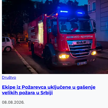
Društvo
Ekipe iz Požarevca uključene u gašenje
velikih požara u Srbiji
08.08.2026.