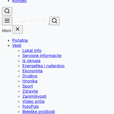
Kontakt
Meni
Početna
Vesti
Lokal Info
Servisne informacije
Iz okruga
Energetika i rudarstvo
Ekonomija
Društvo
Hronika
Sport
Zdravlje
Zanimljivosti
Video priče
FotoPuls
Beleške prošlosti