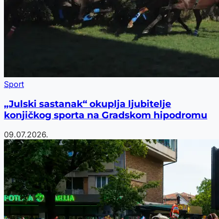
Sport
„Julski sastanak“ okuplja ljubitelje
konjičkog sporta na Gradskom hipodromu
09.07.2026.