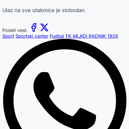
Ulaz na sve utakmice je slobodan.
Podeli vest:
Sport
Sportski centar
Fudbal
FK MLADI RADNIK 1926