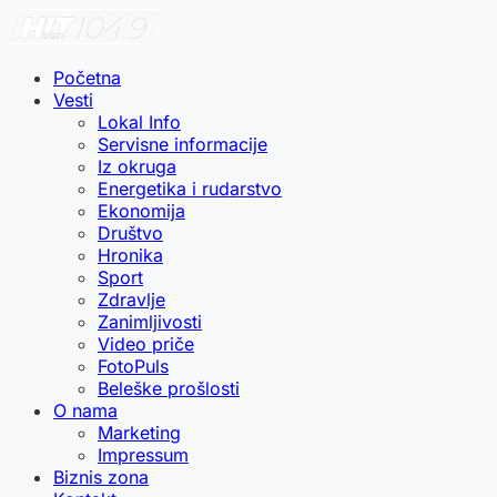
Početna
Vesti
Lokal Info
Servisne informacije
Iz okruga
Energetika i rudarstvo
Ekonomija
Društvo
Hronika
Sport
Zdravlje
Zanimljivosti
Video priče
FotoPuls
Beleške prošlosti
O nama
Marketing
Impressum
Biznis zona