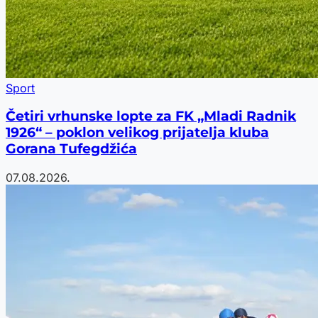
Sport
Četiri vrhunske lopte za FK „Mladi Radnik
1926“ – poklon velikog prijatelja kluba
Gorana Tufegdžića
07.08.2026.