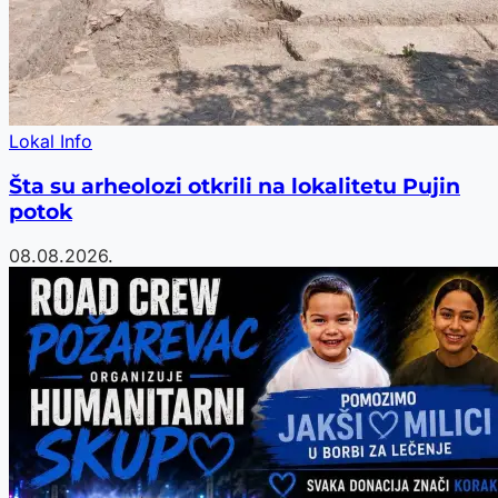
Lokal Info
Šta su arheolozi otkrili na lokalitetu Pujin
potok
08.08.2026.