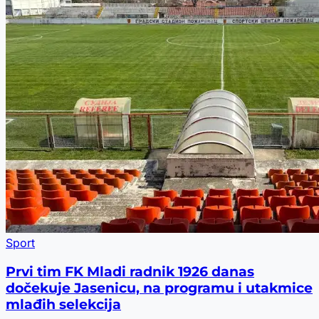
Sport
Prvi tim FK Mladi radnik 1926 danas
dočekuje Jasenicu, na programu i utakmice
mlađih selekcija