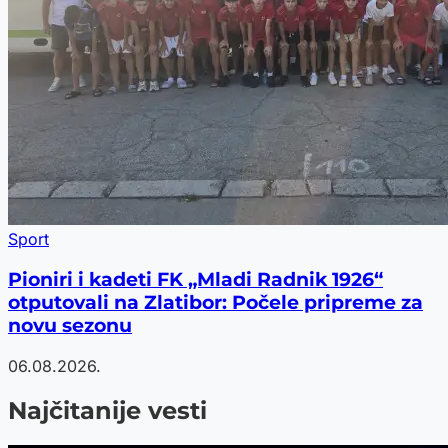
Sport
Pioniri i kadeti FK „Mladi Radnik 1926“
otputovali na Zlatibor: Počele pripreme za
novu sezonu
06.08.2026.
Najčitanije vesti