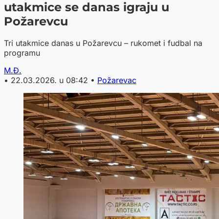
utakmice se danas igraju u
Požarevcu
Tri utakmice danas u Požarevcu – rukomet i fudbal na
programu
M.Đ.
•
22.03.2026. u 08:42
•
Požarevac