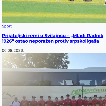
Sport
Prijateljski remi u Svilajncu – „Mladi Radnik
1926“ ostao neporažen protiv srpskoligaša
06.08.2026.