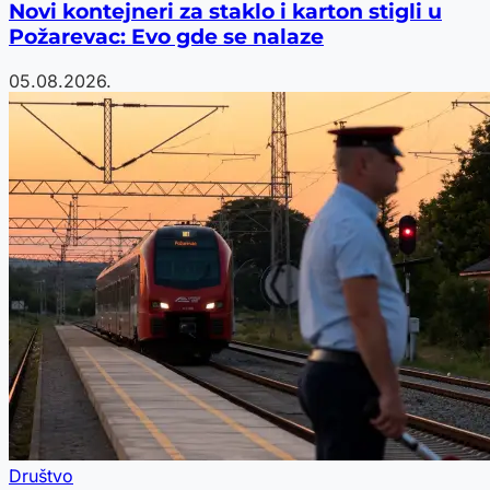
Novi kontejneri za staklo i karton stigli u
Požarevac: Evo gde se nalaze
05.08.2026.
Društvo