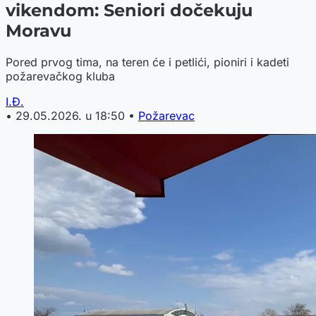
vikendom: Seniori dočekuju
Moravu
Pored prvog tima, na teren će i petlići, pioniri i kadeti
požarevačkog kluba
I.Đ.
•
29.05.2026. u 18:50
•
Požarevac