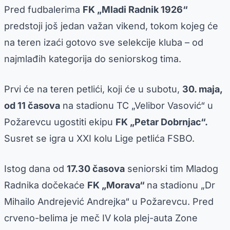
Pred fudbalerima
FK „Mladi Radnik 1926“
predstoji još jedan važan vikend, tokom kojeg će
na teren izaći gotovo sve selekcije kluba – od
najmlađih kategorija do seniorskog tima.
Prvi će na teren petlići, koji će u subotu,
30. maja,
od 11 časova
na stadionu TC „Velibor Vasović“ u
Požarevcu ugostiti ekipu
FK „Petar Dobrnjac“.
Susret se igra u XXI kolu Lige petlića FSBO.
Istog dana od
17.30 časova
seniorski tim Mladog
Radnika dočekaće
FK „Morava“
na stadionu „Dr
Mihailo Andrejević Andrejka“ u Požarevcu. Pred
crveno-belima je meč IV kola plej-auta Zone