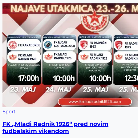
Sport
FK „Mladi Radnik 1926“ pred novim
fudbalskim vikendom