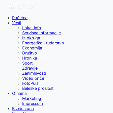
Početna
Vesti
Lokal Info
Servisne informacije
Iz okruga
Energetika i rudarstvo
Ekonomija
Društvo
Hronika
Sport
Zdravlje
Zanimljivosti
Video priče
FotoPuls
Beleške prošlosti
O nama
Marketing
Impressum
Biznis zona