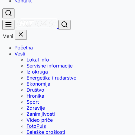
Kontakt
Meni
Početna
Vesti
Lokal Info
Servisne informacije
Iz okruga
Energetika i rudarstvo
Ekonomija
Društvo
Hronika
Sport
Zdravlje
Zanimljivosti
Video priče
FotoPuls
Beleške prošlosti