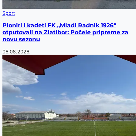
Sport
Pioniri i kadeti FK „Mladi Radnik 1926“
otputovali na Zlatibor: Počele pripreme za
novu sezonu
06.08.2026.