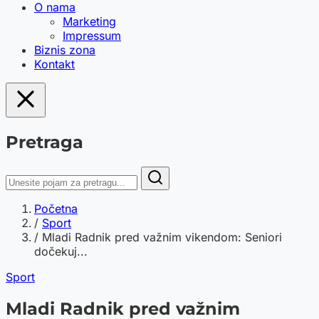
O nama
Marketing
Impressum
Biznis zona
Kontakt
Pretraga
Početna
/
Sport
/
Mladi Radnik pred važnim vikendom: Seniori
dočekuj...
Sport
Mladi Radnik pred važnim