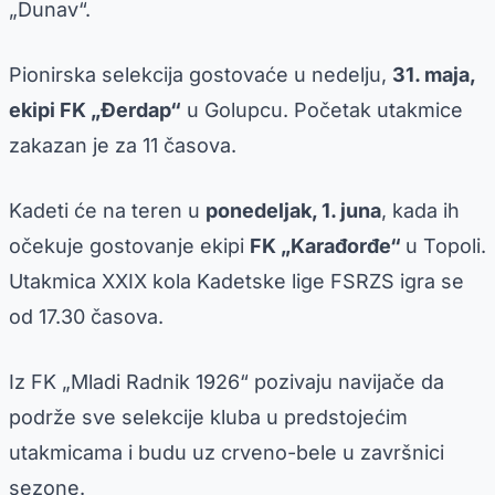
„Dunav“.
Pionirska selekcija gostovaće u nedelju,
31. maja,
ekipi FK „Đerdap“
u Golupcu. Početak utakmice
zakazan je za 11 časova.
Kadeti će na teren u
ponedeljak, 1. juna
, kada ih
očekuje gostovanje ekipi
FK „Karađorđe“
u Topoli.
Utakmica XXIX kola Kadetske lige FSRZS igra se
od 17.30 časova.
Iz FK „Mladi Radnik 1926“ pozivaju navijače da
podrže sve selekcije kluba u predstojećim
utakmicama i budu uz crveno-bele u završnici
sezone.