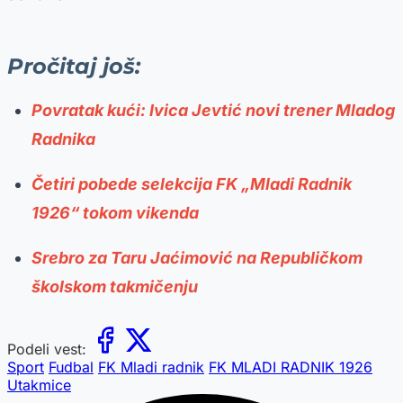
Pročitaj još:
Povratak kući: Ivica Jevtić novi trener Mladog
Radnika
Četiri pobede selekcija FK „Mladi Radnik
1926“ tokom vikenda
Srebro za Taru Jaćimović na Republičkom
školskom takmičenju
Podeli vest:
Sport
Fudbal
FK Mladi radnik
FK MLADI RADNIK 1926
Utakmice