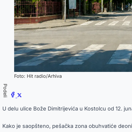
Foto: Hit radio/Arhiva
Podeli
U delu ulice Bože Dimitrijevića u Kostolcu od 12. 
Kako je saopšteno, pešačka zona obuhvatiće deoni