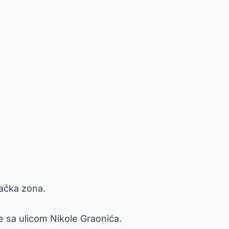
šačka zona.
 sa ulicom Nikole Graonića.