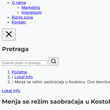
O nama
Marketing
Impressum
Biznis zona
Kontakt
Pretraga
Početna
/
Lokal Info
/
Menja se režim saobraćaja u Kostolcu: Ova deonica 
Lokal Info
Menja se režim saobraćaja u Kostol