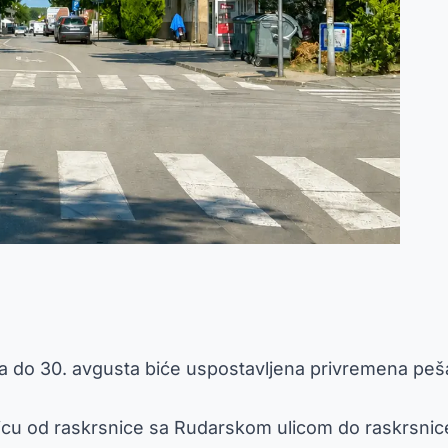
juna do 30. avgusta biće uspostavljena privremena pe
cu od raskrsnice sa Rudarskom ulicom do raskrsnice