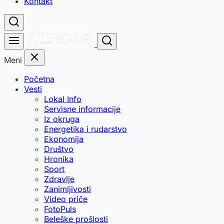
Kontakt
Meni
Početna
Vesti
Lokal Info
Servisne informacije
Iz okruga
Energetika i rudarstvo
Ekonomija
Društvo
Hronika
Sport
Zdravlje
Zanimljivosti
Video priče
FotoPuls
Beleške prošlosti