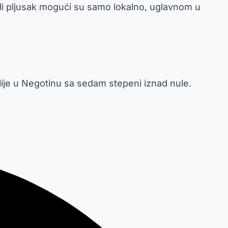
ili pljusak mogući su samo lokalno, uglavnom u
lije u Negotinu sa sedam stepeni iznad nule.