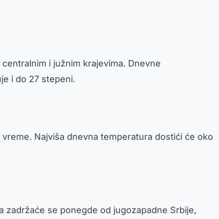
u centralnim i južnim krajevima. Dnevne
e i do 27 stepeni.
vo vreme. Najviša dnevna temperatura dostići će oko
gla zadržaće se ponegde od jugozapadne Srbije,