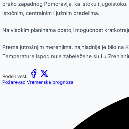
preko zapadnog Pomoravlja, ka istoku i jugoistoku. 
istočnim, centralnim i južnim predelima.
Na visokim planinama postoji mogućnost kratkotraj
Prema jutrošnjim merenjima, najhladnije je bilo na 
Temperature ispod nule zabeležene su i u Zrenjaninu
Podeli vest:
Požarevac
Vremenska prognoza