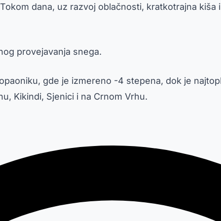
Tokom dana, uz razvoj oblačnosti, kratkotrajna kiša 
nog provejavanja snega.
Kopaoniku, gde je izmereno -4 stepena, dok je najtop
, Kikindi, Sjenici i na Crnom Vrhu.