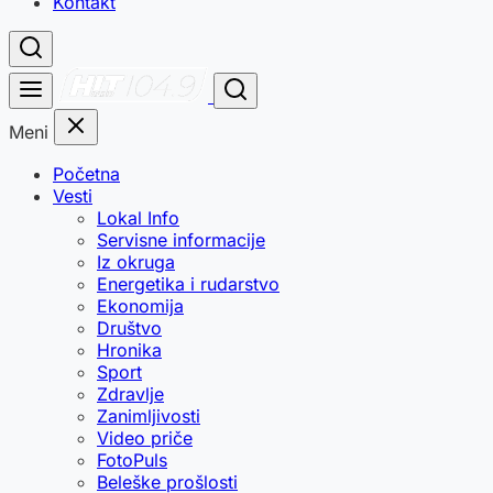
Kontakt
Meni
Početna
Vesti
Lokal Info
Servisne informacije
Iz okruga
Energetika i rudarstvo
Ekonomija
Društvo
Hronika
Sport
Zdravlje
Zanimljivosti
Video priče
FotoPuls
Beleške prošlosti