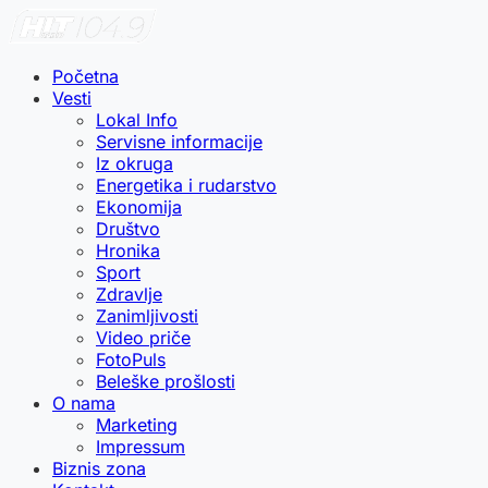
Početna
Vesti
Lokal Info
Servisne informacije
Iz okruga
Energetika i rudarstvo
Ekonomija
Društvo
Hronika
Sport
Zdravlje
Zanimljivosti
Video priče
FotoPuls
Beleške prošlosti
O nama
Marketing
Impressum
Biznis zona