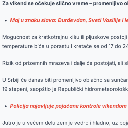
Za vikend se očekuje slično vreme – promenljivo 
Maj u znaku slava: Đurđevdan, Sveti Vasilije i le
Mogućnost za kratkotrajnu kišu ili pljuskove posto
temperature biće u porastu i kretaće se od 17 do 
Rizik od prizemnih mrazeva i dalje će postojati, ali
U Srbiji će danas biti promenljivo oblačno sa sunča
19 stepeni, saopštio je Republički hidrometeorološk
Policija najavljuje pojačane kontrole vikendom
Jutro je u većem delu zemlje vedro i hladno, uz p