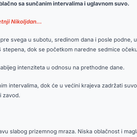
oblačno sa sunčanim intervalima i uglavnom suvo.
tnji Nikoljdan...
ji pre svega u subotu, sredinom dana i posle podne, 
24 stepena, dok se početkom naredne sedmice očekuj
 slabijeg intenziteta u odnosu na prethodne dane.
nim intervalima, dok će u većini krajeva zadržati su
i zavod.
ojavu slabog prizemnog mraza. Niska oblačnost i ma