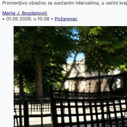
Promenljivo oblačno sa sunčanim intervalima, u većini kraj
Marija J. Bogdanović
•
01.05.2026. u 10:38
•
Požarevac