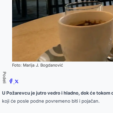
Foto: Marija J. Bogdanović
Podeli
U Požarevcu je jutro vedro i hladno, dok će tokom
koji će posle podne povremeno biti i pojačan.