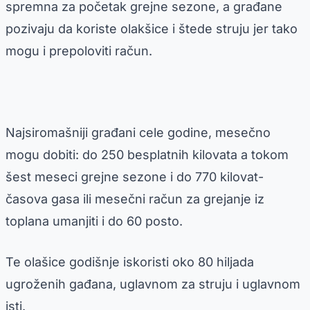
spremna za početak grejne sezone, a građane
pozivaju da koriste olakšice i štede struju jer tako
mogu i prepoloviti račun.
Najsiromašniji građani cele godine, mesečno
mogu dobiti: do 250 besplatnih kilovata a tokom
šest meseci grejne sezone i do 770 kilovat-
časova gasa ili mesečni račun za grejanje iz
toplana umanjiti i do 60 posto.
Te olašice godišnje iskoristi oko 80 hiljada
ugroženih gađana, uglavnom za struju i uglavnom
isti.