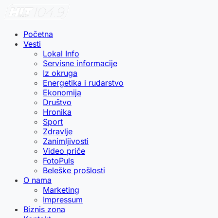
Početna
Vesti
Lokal Info
Servisne informacije
Iz okruga
Energetika i rudarstvo
Ekonomija
Društvo
Hronika
Sport
Zdravlje
Zanimljivosti
Video priče
FotoPuls
Beleške prošlosti
O nama
Marketing
Impressum
Biznis zona