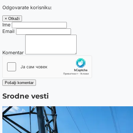
Odgovarate korisniku:
× Otkaži
Ime
Email
Komentar
Pošalji komentar
Srodne vesti