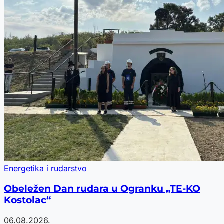
Energetika i rudarstvo
Obeležen Dan rudara u Ogranku „TE-KO
Kostolac“
06.08.2026.