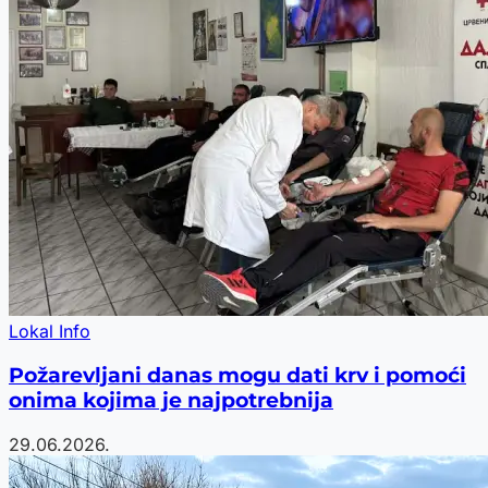
Lokal Info
Požarevljani danas mogu dati krv i pomoći
onima kojima je najpotrebnija
29.06.2026.