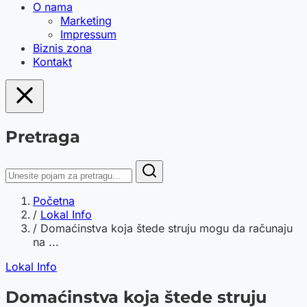
O nama
Marketing
Impressum
Biznis zona
Kontakt
Pretraga
Početna
/
Lokal Info
/
Domaćinstva koja štede struju mogu da računaju
na ...
Lokal Info
Domaćinstva koja štede struju