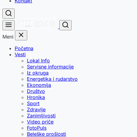
Kontakt
Meni
Početna
Vesti
Lokal Info
Servisne informacije
Iz okruga
Energetika i rudarstvo
Ekonomija
Društvo
Hronika
Sport
Zdravlje
Zanimljivosti
Video priče
FotoPuls
Beleške prošlosti