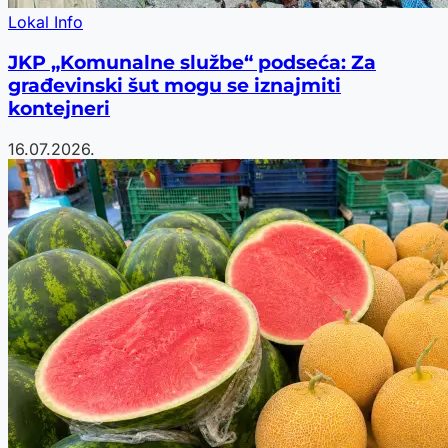
Lokal Info
JKP „Komunalne službe“ podseća: Za
građevinski šut mogu se iznajmiti
kontejneri
16.07.2026.