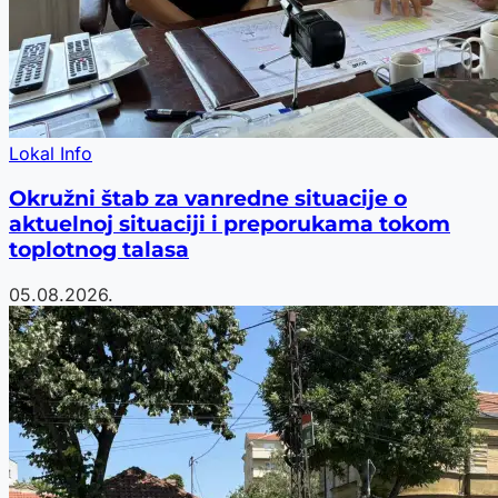
Lokal Info
Okružni štab za vanredne situacije o
aktuelnoj situaciji i preporukama tokom
toplotnog talasa
05.08.2026.