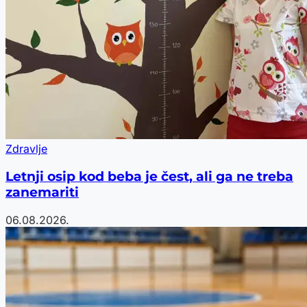
Zdravlje
Letnji osip kod beba je čest, ali ga ne treba
zanemariti
06.08.2026.