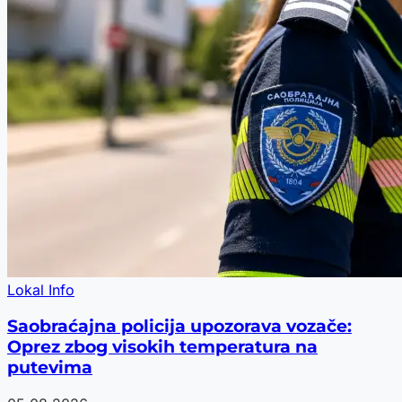
Lokal Info
Saobraćajna policija upozorava vozače:
Oprez zbog visokih temperatura na
putevima