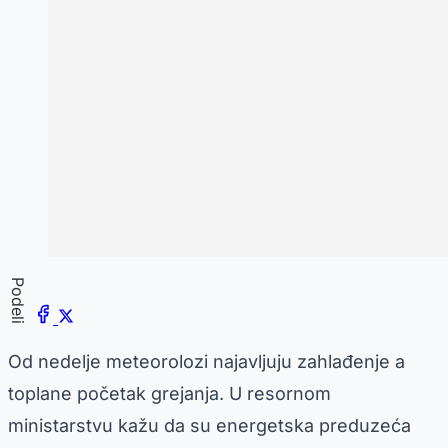
Podeli
Od nedelje meteorolozi najavljuju zahlađenje a
toplane početak grejanja. U resornom
ministarstvu kažu da su energetska preduzeća