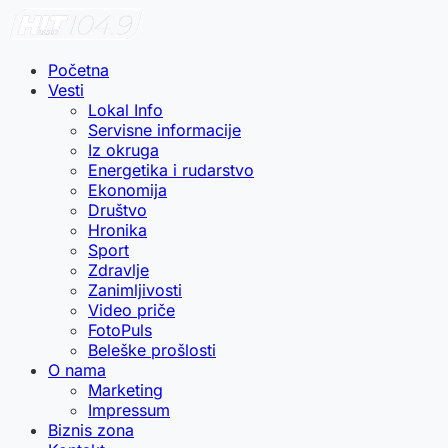
Početna
Vesti
Lokal Info
Servisne informacije
Iz okruga
Energetika i rudarstvo
Ekonomija
Društvo
Hronika
Sport
Zdravlje
Zanimljivosti
Video priče
FotoPuls
Beleške prošlosti
O nama
Marketing
Impressum
Biznis zona