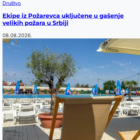
Društvo
Ekipe iz Požarevca uključene u gašenje
velikih požara u Srbiji
08.08.2026.