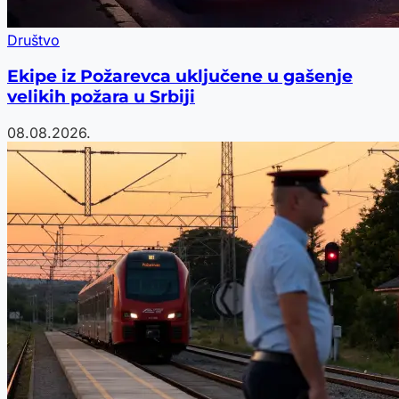
Društvo
Ekipe iz Požarevca uključene u gašenje
velikih požara u Srbiji
08.08.2026.