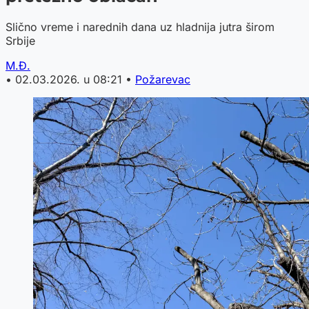
Slično vreme i narednih dana uz hladnija jutra širom
Srbije
M.Đ.
•
02.03.2026. u 08:21
•
Požarevac