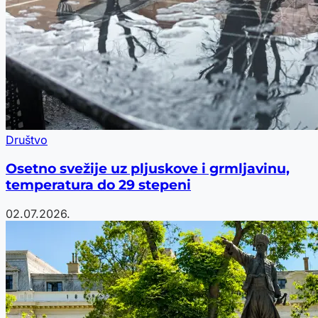
Društvo
Osetno svežije uz pljuskove i grmljavinu,
temperatura do 29 stepeni
02.07.2026.