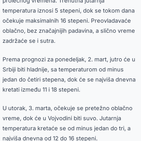
prolećnog vremena. Trenutna jutarnja
temperatura iznosi 5 stepeni, dok se tokom dana
očekuje maksimalnih 16 stepeni. Preovladavaće
oblačno, bez značajnijih padavina, a slično vreme
zadržaće se i sutra.
Prema prognozi za ponedeljak, 2. mart, jutro će u
Srbiji biti hladnije, sa temperaturom od minus
jedan do četiri stepena, dok će se najviša dnevna
kretati između 11 i 18 stepeni.
U utorak, 3. marta, očekuje se pretežno oblačno
vreme, dok će u Vojvodini biti suvo. Jutarnja
temperatura kretaće se od minus jedan do tri, a
najviša dnevna od 12 do 16 stepeni.