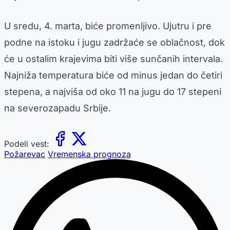
U sredu, 4. marta, biće promenljivo. Ujutru i pre
podne na istoku i jugu zadržaće se oblačnost, dok
će u ostalim krajevima biti više sunčanih intervala.
Najniža temperatura biće od minus jedan do četiri
stepena, a najviša od oko 11 na jugu do 17 stepeni
na severozapadu Srbije.
Podeli vest:
Požarevac
Vremenska prognoza