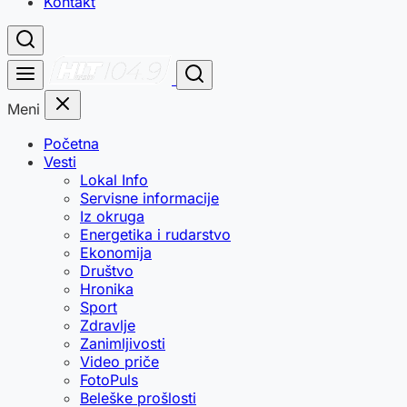
Kontakt
Meni
Početna
Vesti
Lokal Info
Servisne informacije
Iz okruga
Energetika i rudarstvo
Ekonomija
Društvo
Hronika
Sport
Zdravlje
Zanimljivosti
Video priče
FotoPuls
Beleške prošlosti