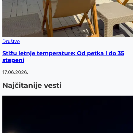
Društvo
Stižu letnje temperature: Od petka i do 35
stepeni
17.06.2026.
Najčitanije vesti