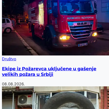
Društvo
Ekipe iz Požarevca uključene u gašenje
velikih požara u Srbiji
08.08.2026.