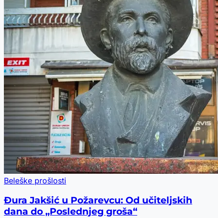
Beleške prošlosti
Đura Jakšić u Požarevcu: Od učiteljskih
dana do „Poslednjeg groša“