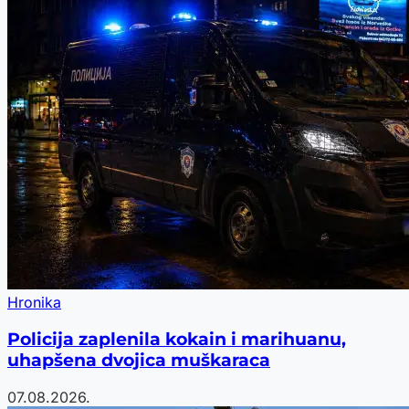
Hronika
Policija zaplenila kokain i marihuanu,
uhapšena dvojica muškaraca
07.08.2026.